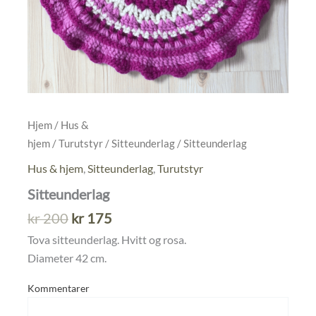
Hjem
/
Hus &
hjem
/
Turutstyr
/
Sitteunderlag
/ Sitteunderlag
Hus & hjem
,
Sitteunderlag
,
Turutstyr
Sitteunderlag
Opprinnelig
Nåværende
kr
200
kr
175
pris
pris
Tova sitteunderlag. Hvitt og rosa.
var:
er:
Diameter 42 cm.
kr 200.
kr 175.
Kommentarer