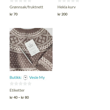
0
0
Grønnsak/fruktnett
Hekla kurv
ut
ut
kr
70
kr
200
av
av
5
5
Butikk:
Vesle My
0
Etiketter
ut
Prisområde:
kr
40
–
kr
80
kr 40
av
til
5