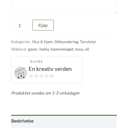
Sitteunderlag
Kjøp
antall
Kategorier:
Hus & hjem
,
Sitteunderlag
,
Turutstyr
Stikkord:
gaver
,
hekla
,
hjemmelaget
,
tova
,
ull
butikk
En kreativ verden
0
ut
Produktet sendes om 1-3 virkedager
av
5
Beskrivelse