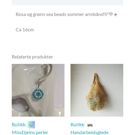
Rosa og grønn sea beads sommer armbånd🩷💚☀️
Ca 16cm
Relaterte produkter
Butikk:
Butikk:
MissDjeins perler
Handarbeidsglede