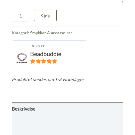
Rosa
Kjøp
og
grønn
sea
Kategori:
Smykker & accessoirer
beads
sommer
butikk
armbånd
Beadbuddie
🩷
💚
☀️
5
ut av 5
antall
Produktet sendes om 1-3 virkedager
Beskrivelse
Omtaler (0)
Butikkens betingelser