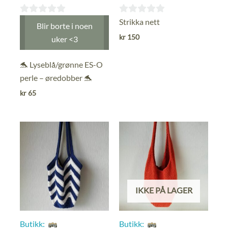
0
0
Strikka nett
Blir borte i noen
ut
ut
kr
150
uker <3
av
av
5
5
🐬 Lyseblå/grønne ES-O
perle – øredobber 🐬
kr
65
IKKE PÅ LAGER
Butikk:
Butikk: