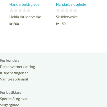
Handarbeidsglede
Handarbeidsglede
0
0
Hekla skulderveske
Skulderveske
ut
ut
kr
200
kr
150
av
av
5
5
For kunder:
Personvernerklæring
Kjøpsbetingelser
Vanlige spørsmål
For butikker:
Spørsmål og svar
Selgerguide