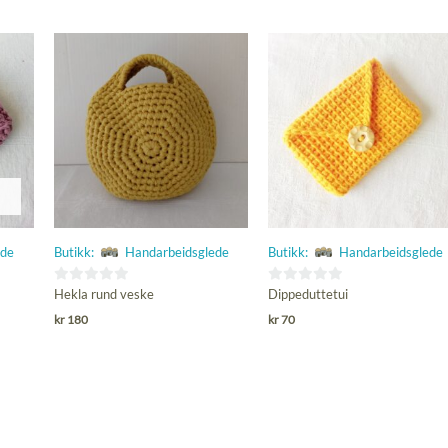
ede
Butikk:
Handarbeidsglede
Butikk:
Handarbeidsglede
0
0
Hekla rund veske
Dippeduttetui
ut
ut
kr
180
kr
70
av
av
5
5