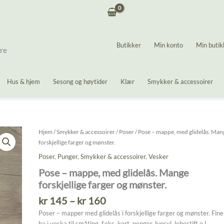
Butikker
Min konto
Min butik
ere
Hus & hjem
Sesong og høytider
Klær
Smykker & accessoirer
Hjem
/
Smykker & accessoirer
/
Poser
/ Pose – mappe, med glidelås. Man
forskjellige farger og mønster.
Poser
,
Punger
,
Smykker & accessoirer
,
Vesker
Pose – mappe, med glidelås. Mange
forskjellige farger og mønster.
Prisområde:
kr
145
–
kr
160
kr 145
Poser – mapper med glidelås i forskjellige farger og mønster. Fine
til
ha i veska til småting. f.eks. kort, penger, lypsyl, lebestift o.l.