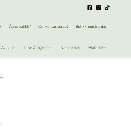
k
Åpne butikk?
Om Fantasitorget
Butikkregistrering
Av papir
Helse & skjønnhet
Nedlastbart
Materialer
ge
 å