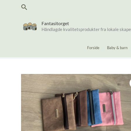
Hopp
Søk
rett
til
innholdet
Fantasitorget
Håndlagde kvalitetsprodukter fra lokale skap
Forside
Baby & barn