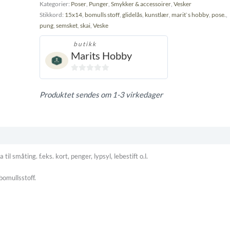
glidelås.
Kategorier:
Poser
,
Punger
,
Smykker & accessoirer
,
Vesker
Mange
Stikkord:
15x14
,
bomulls stoff
,
glidelås
,
kunstlær
,
marit`s hobby
,
pose.
,
forskjellige
pung
,
semsket
,
skai
,
Veske
farger
og
butikk
mønster.
Marits Hobby
antall
0
ut
Produktet sendes om 1-3 virkedager
av
5
etaling
til småting. f.eks. kort, penger, lypsyl, lebestift o.l.
bomullsstoff.