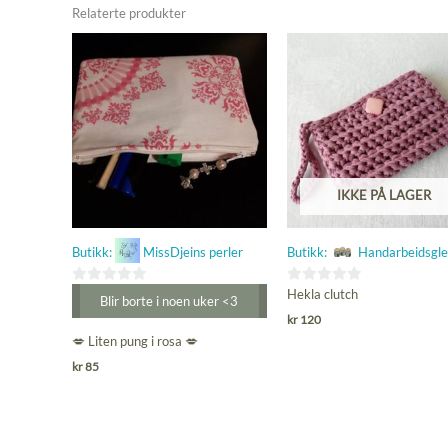
Relaterte produkter
IKKE PÅ LAGER
Butikk:
MissDjeins perler
Butikk:
Handarbeidsgl
0
0
Hekla clutch
Blir borte i noen uker <3
ut
ut
kr
120
av
av
💋 Liten pung i rosa 💋
5
5
kr
85