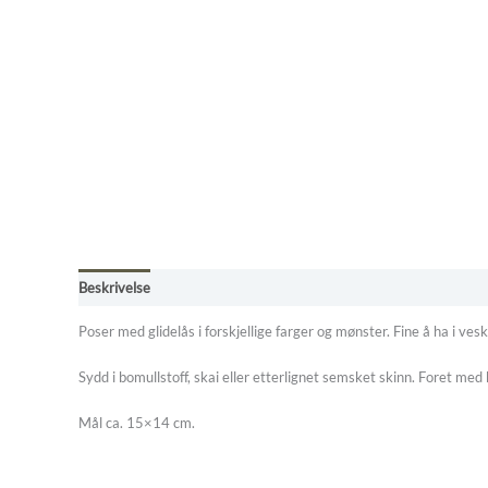
Beskrivelse
Tilleggsinformasjon
Omtaler (0)
Frakt - retur - b
Poser med glidelås i forskjellige farger og mønster. Fine å ha i veska 
Sydd i bomullstoff, skai eller etterlignet semsket skinn. Foret med 
Mål ca. 15×14 cm.