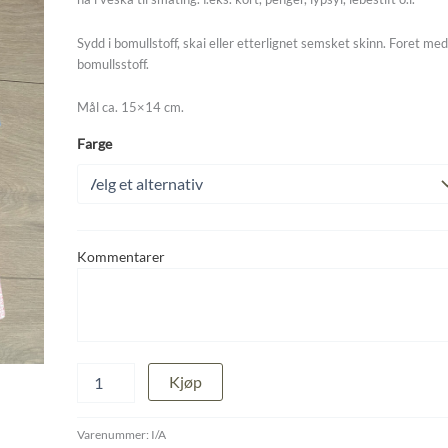
kr 160
Sydd i bomullstoff, skai eller etterlignet semsket skinn. Foret me
bomullsstoff.
Mål ca. 15×14 cm.
Farge
Kommentarer
Pose
Kjøp
-
mappe,
med
Varenummer:
I/A