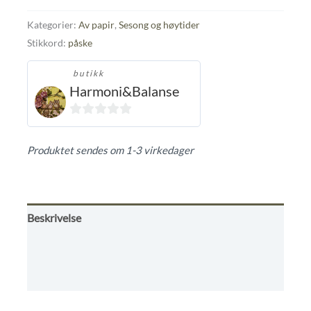
vindu,
påskekort
Kategorier:
Av papir
,
Sesong og høytider
antall
Stikkord:
påske
butikk
Harmoni&Balanse
0
ut
Produktet sendes om 1-3 virkedager
av
5
Beskrivelse
Omtaler (0)
Butikkens betingelser