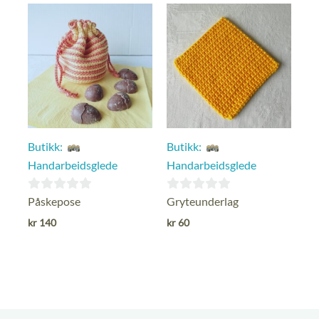
Butikk:
Butikk:
Handarbeidsglede
Handarbeidsglede
0
0
Påskepose
Gryteunderlag
ut
ut
kr
140
kr
60
av
av
5
5