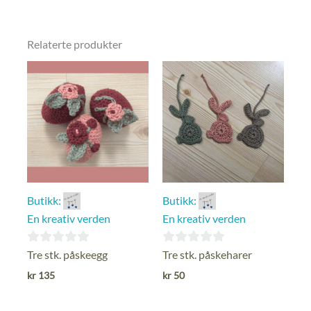
Relaterte produkter
Butikk:
Butikk:
En kreativ verden
En kreativ verden
0
0
Tre stk. påskeegg
Tre stk. påskeharer
ut
ut
kr
135
kr
50
av
av
5
5