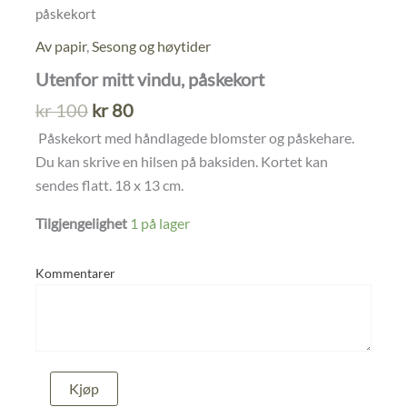
påskekort
Av papir
,
Sesong og høytider
Utenfor mitt vindu, påskekort
Opprinnelig
Nåværende
kr
100
kr
80
pris
pris
Påskekort med håndlagede blomster og påskehare.
var:
er:
Du kan skrive en hilsen på baksiden. Kortet kan
kr 100.
kr 80.
sendes flatt. 18 x 13 cm.
Tilgjengelighet
1 på lager
Kommentarer
Utenfor
Kjøp
mitt