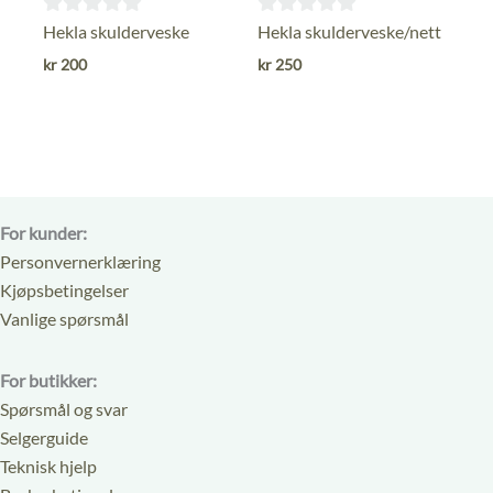
0
0
Hekla skulderveske
Hekla skulderveske/nett
ut
ut
kr
200
kr
250
av
av
5
5
For kunder:
Personvernerklæring
Kjøpsbetingelser
Vanlige spørsmål
For butikker:
Spørsmål og svar
Selgerguide
Teknisk hjelp