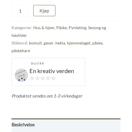
Tre
Kjøp
stk.
påskeharer
antall
Kategorier:
Hus & hjem
,
Påske
,
Pynteting
,
Sesong og
høytider
Stikkord:
bomull
,
gaver
,
hekla
,
hjemmelaget
,
påske
,
påskehare
butikk
En kreativ verden
0
ut
Produktet sendes om 1-3 virkedager
av
5
Beskrivelse