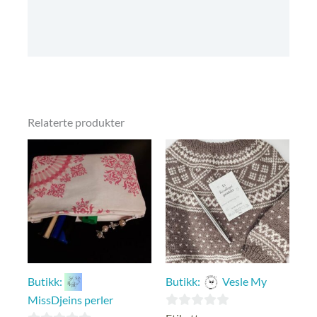
Omtaler (0)
Kjøpsbetingelser
Relaterte produkter
Butikk:
Butikk:
Vesle My
MissDjeins perler
0