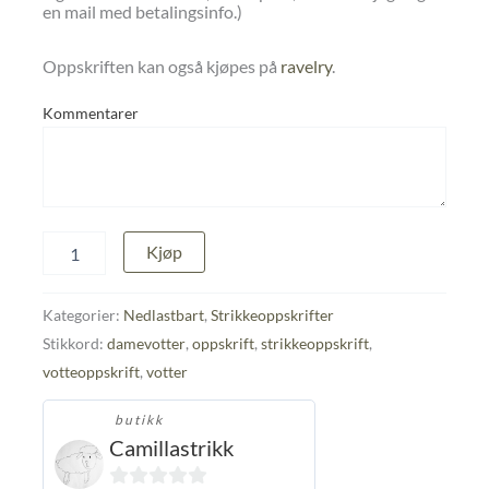
en mail med betalingsinfo.)
Oppskriften kan også kjøpes på
ravelry
.
Kommentarer
Oppskrift
Kjøp
på
Doble
votter
Kategorier:
Nedlastbart
,
Strikkeoppskrifter
antall
Stikkord:
damevotter
,
oppskrift
,
strikkeoppskrift
,
votteoppskrift
,
votter
butikk
Camillastrikk