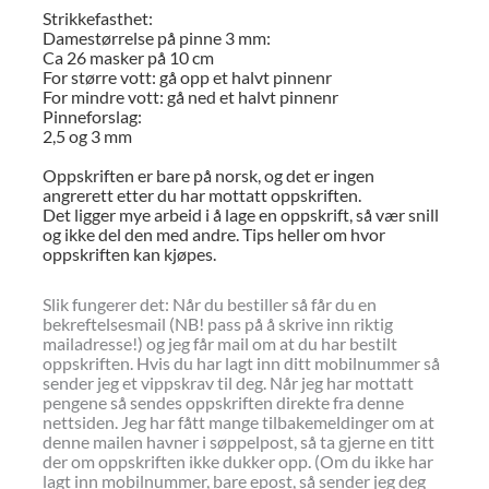
Strikkefasthet:
Damestørrelse på pinne 3 mm:
Ca 26 masker på 10 cm
For større vott: gå opp et halvt pinnenr
For mindre vott: gå ned et halvt pinnenr
Pinneforslag:
2,5 og 3 mm
Oppskriften er bare på norsk, og det er ingen
angrerett etter du har mottatt oppskriften.
Det ligger mye arbeid i å lage en oppskrift, så vær snill
og ikke del den med andre. Tips heller om hvor
oppskriften kan kjøpes.
Slik fungerer det: Når du bestiller så får du en
bekreftelsesmail (NB! pass på å skrive inn riktig
mailadresse!) og jeg får mail om at du har bestilt
oppskriften. Hvis du har lagt inn ditt mobilnummer så
sender jeg et vippskrav til deg. Når jeg har mottatt
pengene så sendes oppskriften direkte fra denne
nettsiden. Jeg har fått mange tilbakemeldinger om at
denne mailen havner i søppelpost, så ta gjerne en titt
der om oppskriften ikke dukker opp. (Om du ikke har
lagt inn mobilnummer, bare epost, så sender jeg deg