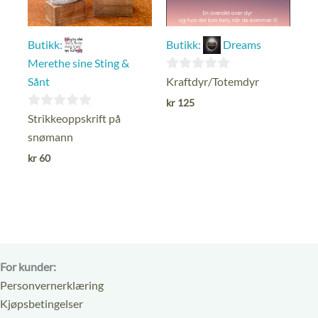
Butikk:
Butikk:
Dreams
Merethe sine Sting &
0
Kraftdyr/Totemdyr
Sånt
ut
kr
125
av
0
Strikkeoppskrift på
5
ut
snømann
av
kr
60
5
For kunder:
Personvernerklæring
Kjøpsbetingelser