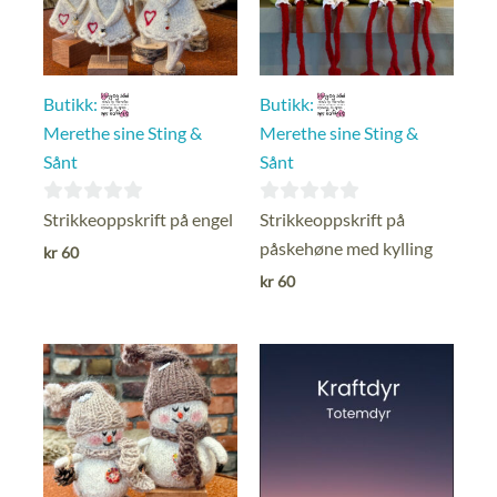
Butikk:
Butikk:
Merethe sine Sting &
Merethe sine Sting &
Sånt
Sånt
0
0
Strikkeoppskrift på engel
Strikkeoppskrift på
ut
ut
påskehøne med kylling
kr
60
av
av
kr
60
5
5