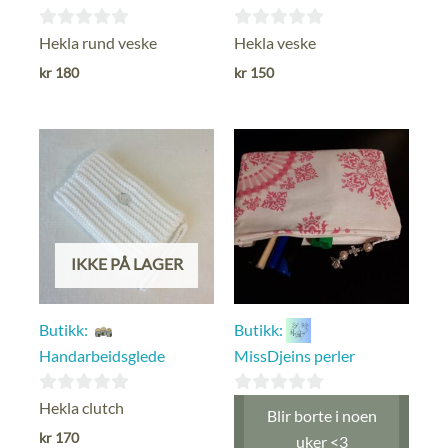
0
0
Hekla rund veske
Hekla veske
ut
ut
kr
180
kr
150
av
av
5
5
IKKE PÅ LAGER
Butikk:
Butikk:
Handarbeidsglede
MissDjeins perler
0
0
Hekla clutch
Blir borte i noen
ut
ut
kr
170
uker <3