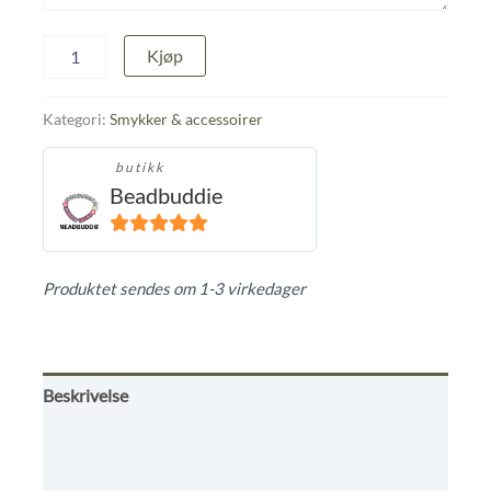
Ønsket
Kjøp
armbånd
regnbue
farger
Kategori:
Smykker & accessoirer
med
hjerter
butikk
❤️
Beadbuddie
🌈
antall
5
ut av 5
Produktet sendes om 1-3 virkedager
Beskrivelse
Omtaler (0)
Butikkens betingelser