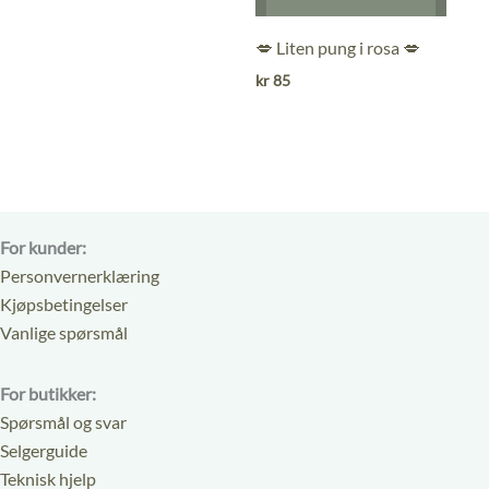
av
av
5
5
💋 Liten pung i rosa 💋
kr
85
For kunder:
Personvernerklæring
Kjøpsbetingelser
Vanlige spørsmål
For butikker:
Spørsmål og svar
Selgerguide
Teknisk hjelp