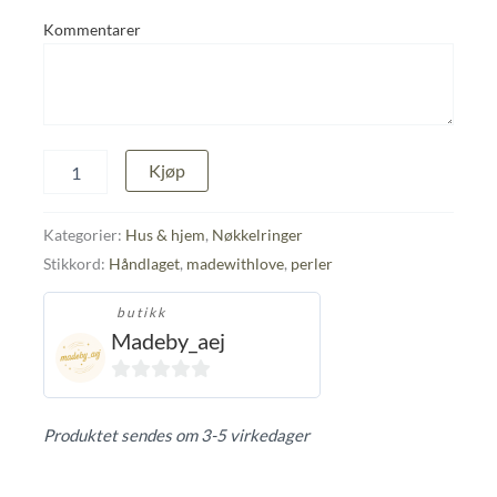
Kommentarer
Nøkkelring
Kjøp
hytta
antall
Kategorier:
Hus & hjem
,
Nøkkelringer
Stikkord:
Håndlaget
,
madewithlove
,
perler
butikk
Madeby_aej
0
ut
Produktet sendes om 3-5 virkedager
av
5