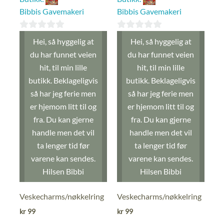
Bibbis Gavemakeri
Bibbis Gavemakeri
0
0
Hei, så hyggelig at
Hei, så hyggelig at
ut
ut
du har funnet veien
du har funnet veien
av
av
hit, til min lille
hit, til min lille
5
5
butikk. Beklageligvis
butikk. Beklageligvis
så har jeg ferie men
så har jeg ferie men
er hjemom litt til og
er hjemom litt til og
fra. Du kan gjerne
fra. Du kan gjerne
handle men det vil
handle men det vil
ta lenger tid før
ta lenger tid før
varene kan sendes.
varene kan sendes.
Hilsen Bibbi
Hilsen Bibbi
Veskecharms/nøkkelring
Veskecharms/nøkkelring
kr
99
kr
99