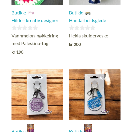
Butikk:
Butikk:
Hilde - kreativ designer
Handarbeidsglede
0
0
Vannmelon-nøkkelring
Hekla skulderveske
ut
ut
med Palestina-tag
kr
200
av
av
kr
190
5
5
Butikk:
Butikk: