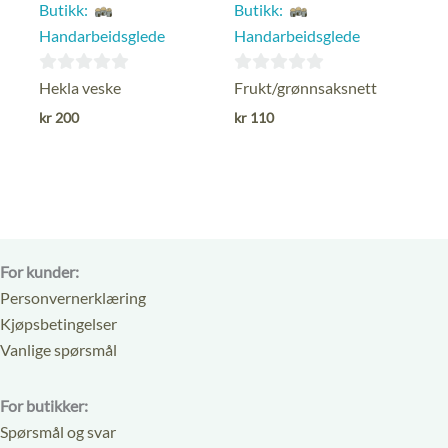
Butikk:
Butikk:
Handarbeidsglede
Handarbeidsglede
0
0
Hekla veske
Frukt/grønnsaksnett
ut
ut
kr
200
kr
110
av
av
5
5
For kunder:
Personvernerklæring
Kjøpsbetingelser
Vanlige spørsmål
For butikker:
Spørsmål og svar