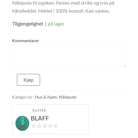
Nålepute til sypiken. Festes med strikk og tres på
håndleddet. Heklet i 100% bomull. Kan vaskes.
Tilgjengelighet
1 på lager
Kommentarer
Nålepute
Kjøp
antall
Kategorier:
Hus & hjem
,
Nålepute
butikk
BLAFF
0