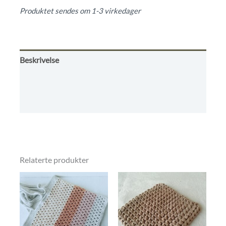
ut
Produktet sendes om 1-3 virkedager
av
5
Beskrivelse
Omtaler (0)
Kjøpsbetingelser
Relaterte produkter