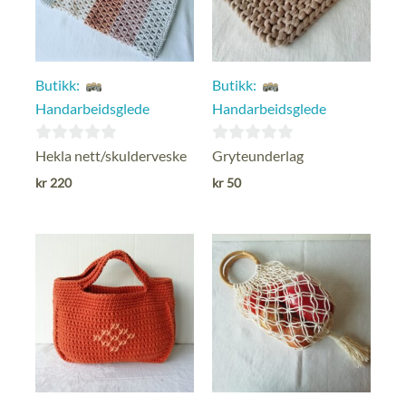
Butikk:
Butikk:
Handarbeidsglede
Handarbeidsglede
0
0
Hekla nett/skulderveske
Gryteunderlag
ut
ut
kr
220
kr
50
av
av
5
5