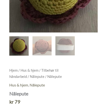
Hjem
/
Hus & hjem
/
Tilbehør til
håndarbeid
/
Nålepute
/ Nålepute
Hus & hjem
,
Nålepute
Nålepute
kr
79