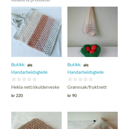
Butikk:
Butikk:
Handarbeidsglede
Handarbeidsglede
0
0
Hekla nett/skulderveske
Grønnsak/fruktnett
ut
ut
kr
220
kr
90
av
av
5
5