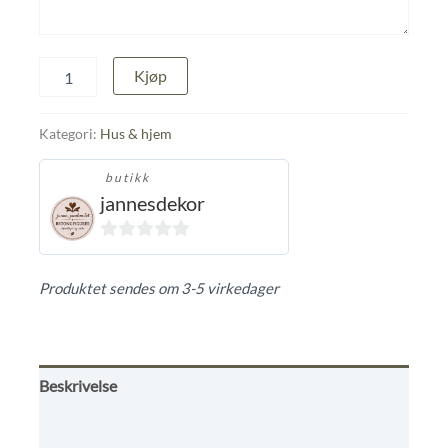
Medium
Kjøp
valmuekapsel
i
naturbetong
Kategori:
Hus & hjem
antall
butikk
jannesdekor
0
ut
Produktet sendes om 3-5 virkedager
av
5
Beskrivelse
Tilleggsinformasjon