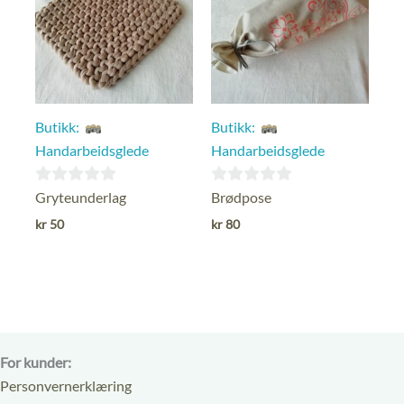
Butikk:
Butikk:
Handarbeidsglede
Handarbeidsglede
0
0
Gryteunderlag
Brødpose
ut
ut
kr
50
kr
80
av
av
5
5
For kunder:
Personvernerklæring