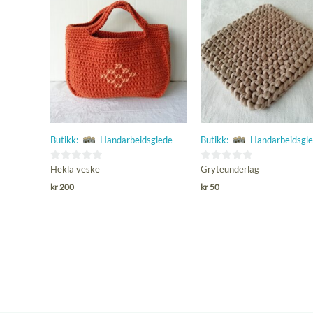
Butikk:
Handarbeidsglede
Butikk:
Handarbeidsgl
0
0
Hekla veske
Gryteunderlag
ut
ut
kr
200
kr
50
av
av
5
5