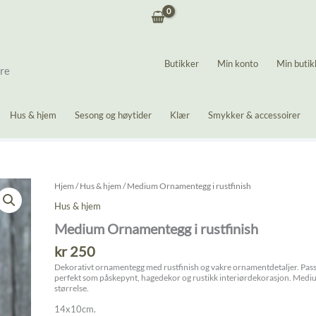
Butikker
Min konto
Min butik
ere
Hus & hjem
Sesong og høytider
Klær
Smykker & accessoirer
Hjem
/
Hus & hjem
/ Medium Ornamentegg i rustfinish
Hus & hjem
Medium Ornamentegg i rustfinish
kr
250
Dekorativt ornamentegg med rustfinish og vakre ornamentdetaljer. Pas
perfekt som påskepynt, hagedekor og rustikk interiørdekorasjon. Med
størrelse.
14x10cm.