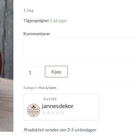
1,5kg.
Tilgjengelighet
3 på lager
Kommentarer
Medium
Kjøp
Ornamentegg
i
rustfinish
Kategori:
Hus & hjem
antall
butikk
jannesdekor
0
ut
Produktet sendes om 3-5 virkedager
av