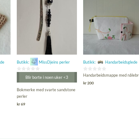
ede
Butikk:
MissDjeins perler
Butikk:
Handarbeidsglede
0
0
Handarbeidsmappe med nålebr
Blir borte i noen uker <3
ut
ut
kr
200
av
av
Bokmerke med svarte sandstone
5
5
perler
kr
69