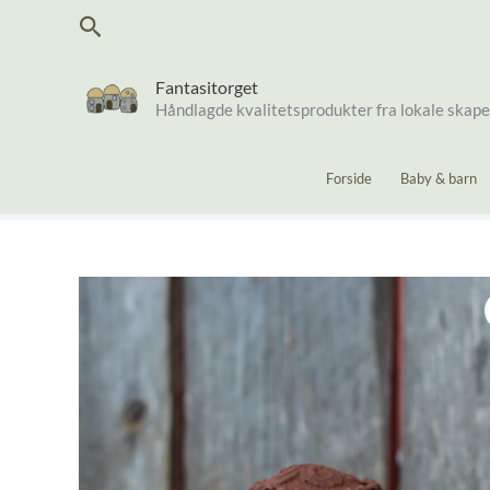
Hopp
Søk
rett
til
innholdet
Fantasitorget
Håndlagde kvalitetsprodukter fra lokale skap
Forside
Baby & barn