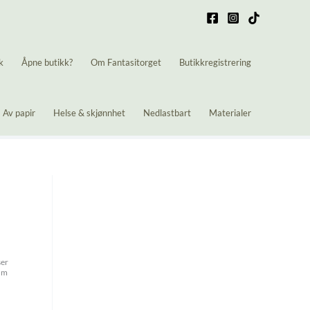
k
Åpne butikk?
Om Fantasitorget
Butikkregistrering
Av papir
Helse & skjønnhet
Nedlastbart
Materialer
ser
ium