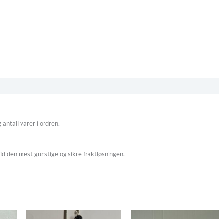
5
gelser
 antall varer i ordren.
tid den mest gunstige og sikre fraktløsningen.