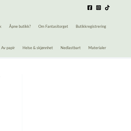
k
Åpne butikk?
Om Fantasitorget
Butikkregistrering
Av papir
Helse & skjønnhet
Nedlastbart
Materialer
r