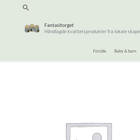
Hopp
Søk
rett
til
innholdet
Fantasitorget
Håndlagde kvalitetsprodukter fra lokale skap
Forside
Baby & barn