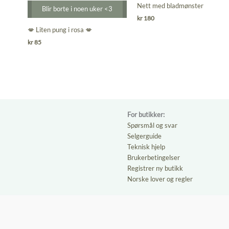
0
0
Nett med bladmønster
Blir borte i noen uker <3
ut
ut
kr
180
av
av
💋 Liten pung i rosa 💋
5
5
kr
85
For butikker:
Spørsmål og svar
Selgerguide
Teknisk hjelp
Brukerbetingelser
Registrer ny butikk
Norske lover og regler