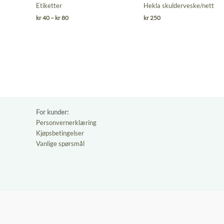
0
0
Etiketter
Hekla skulderveske/nett
ut
ut
Prisområde:
kr
40
–
kr
80
kr
250
kr 40
av
av
til
5
5
kr 80
For kunder:
Personvernerklæring
Kjøpsbetingelser
Vanlige spørsmål