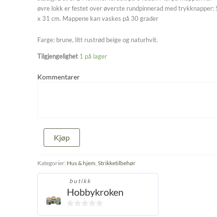
øvre lokk er festet over øverste rundpinnerad med trykknapper:
x 31 cm. Mappene kan vaskes på 30 grader
Farge: brune, litt rustrød beige og naturhvit.
Tilgjengelighet
1 på lager
Kommentarer
Mappe
Kjøp
for
strikkepinner/rundpinner
antall
Kategorier:
Hus & hjem
,
Strikketilbehør
butikk
Hobbykroken
0