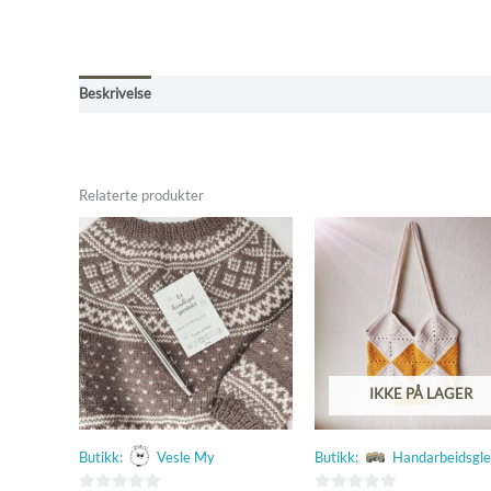
Beskrivelse
Omtaler (0)
Kjøpsbetingelser
Relaterte produkter
IKKE PÅ LAGER
Butikk:
Vesle My
Butikk:
Handarbeidsgl