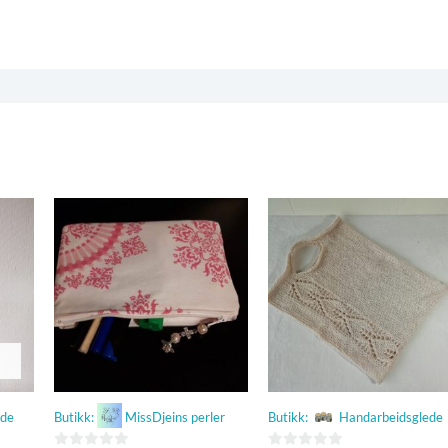
ut
av
5
ede
Butikk:
MissDjeins perler
Butikk:
Handarbeidsglede