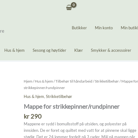
Butikker
Min konto
Min butik
ere
Hus & hjem
Sesong og høytider
Klær
Smykker & accessoirer
Hjem
/
Hus & hjem
/
Tilbehør til håndarbeid
/
Strikketilbehør
/ Mappe fo
strikkepinner/rundpinner
Hus & hjem
,
Strikketilbehør
Mappe for strikkepinner/rundpinner
kr
290
Mappene er sydd i bomullsstoff på utsiden, og polyester på
innsiden. De er foret og quiltet med vatt for at pinnene skal ligge
stødig. Det er 24 lommer fordelt på 3 rader. Mål på mappen når