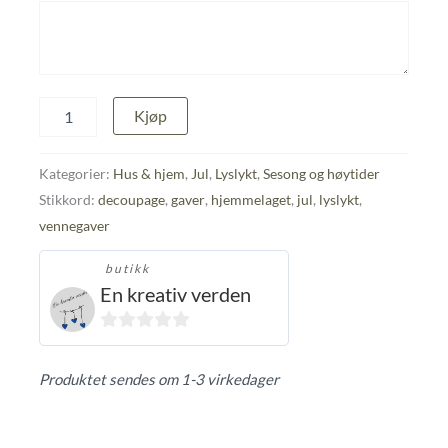
Lyslykt
Kjøp
antall
Kategorier:
Hus & hjem
,
Jul
,
Lyslykt
,
Sesong og høytider
Stikkord:
decoupage
,
gaver
,
hjemmelaget
,
jul
,
lyslykt
,
vennegaver
butikk
En kreativ verden
0
ut
Produktet sendes om 1-3 virkedager
av
5