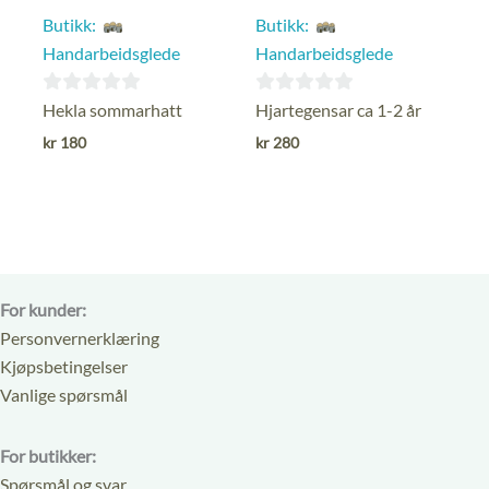
Butikk:
Butikk:
Handarbeidsglede
Handarbeidsglede
0
0
Hekla sommarhatt
Hjartegensar ca 1-2 år
ut
ut
kr
180
kr
280
av
av
5
5
For kunder:
Personvernerklæring
Kjøpsbetingelser
Vanlige spørsmål
For butikker:
Spørsmål og svar