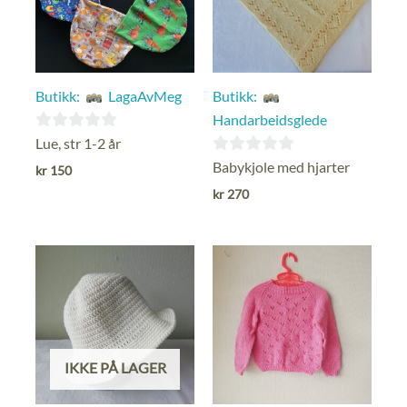
Butikk:
LagaAvMeg
Butikk:
Handarbeidsglede
0
Lue, str 1-2 år
ut
0
Babykjole med hjarter
kr
150
av
ut
kr
270
5
av
5
IKKE PÅ LAGER