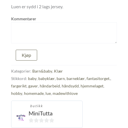
Luen er sydd i 2 lags jersey.
Kommentarer
Lue
Kjøp
str.
1
-
Kategorier:
Barn&baby
,
Klær
2
Stikkord:
baby
,
babyklær
,
barn
,
barneklær
,
fantasitorget.
,
år
fargerikt
,
gaver
,
håndarbeid
,
håndsydd
,
hjemmelaget
,
antall
hobby
,
homemade
,
lue
,
madewithlove
butikk
MiniTutta
0