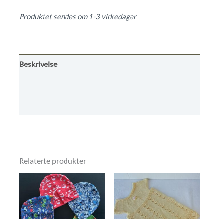
ut
Produktet sendes om 1-3 virkedager
av
5
Beskrivelse
Omtaler (0)
Vilkår
Relaterte produkter