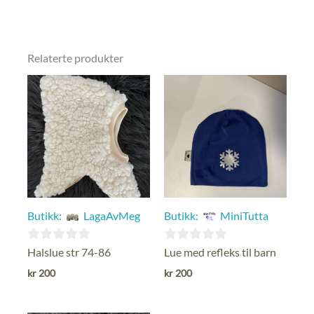
Relaterte produkter
Butikk:
LagaAvMeg
Butikk:
MiniTutta
0
0
Halslue str 74-86
Lue med refleks til barn
ut
ut
kr
200
kr
200
av
av
5
5