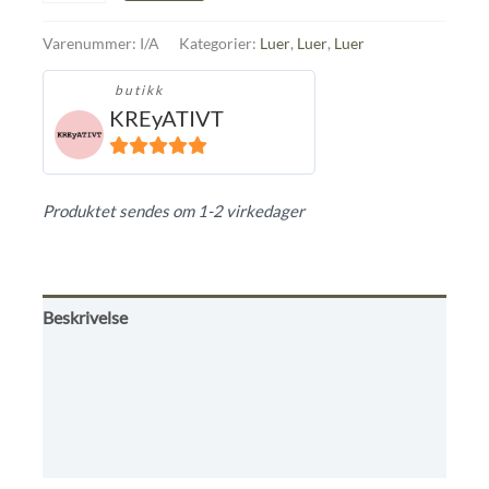
Varenummer:
I/A
Kategorier:
Luer
,
Luer
,
Luer
butikk
KREyATIVT
5
ut av 5
Produktet sendes om 1-2 virkedager
Beskrivelse
Tilleggsinformasjon
Omtaler (0)
Kjøpsvilkår