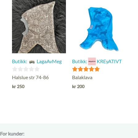
Butikk:
LagaAvMeg
Butikk:
KREyATIVT
0
5
Halslue str 74-86
Balaklava
ut
ut av 5
kr
250
kr
200
av
5
For kunder: