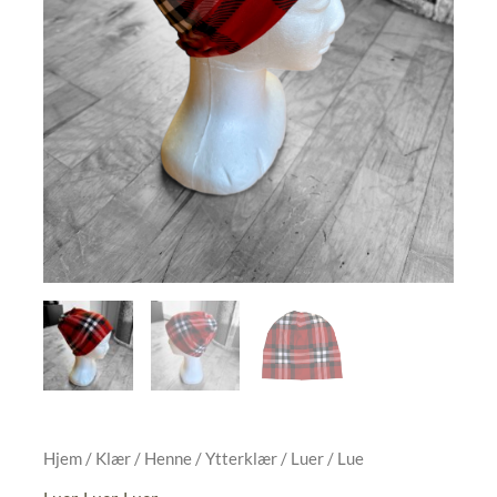
Hjem
/
Klær
/
Henne
/
Ytterklær
/
Luer
/ Lue