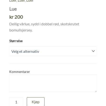
Luer
,
Luer
,
Luer
Lue
kr
200
Deilig vårlue, sydd i dobbel rød, skotskrutet
bomullsjersey.
Størrelse
Kommentarer
Lue
Kjøp
antall