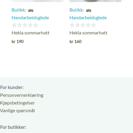
Butikk:
Butikk:
Handarbeidsglede
Handarbeidsglede
0
0
Hekla sommarhatt
Hekla sommarhatt
ut
ut
kr
190
kr
160
av
av
5
5
For kunder:
Personvernerklæring
Kjøpsbetingelser
Vanlige spørsmål
For butikker: