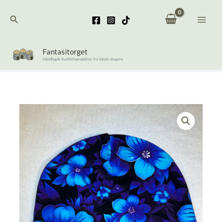
Hopp
Søk
rett
til
innholdet
Fantasitorget
Håndlagde kvalitetsprodukter fra lokale skapere