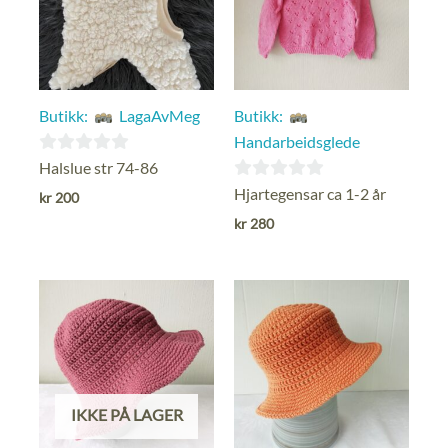
Butikk:
LagaAvMeg
Butikk:
Handarbeidsglede
0
Halslue str 74-86
ut
0
Hjartegensar ca 1-2 år
kr
200
av
ut
kr
280
5
av
5
IKKE PÅ LAGER