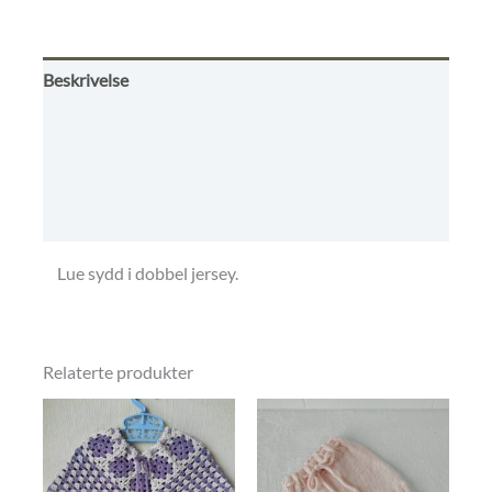
5
Beskrivelse
Tilleggsinformasjon
Omtaler (0)
Betingelser, frakt og retur.
Lue sydd i dobbel jersey.
Relaterte produkter