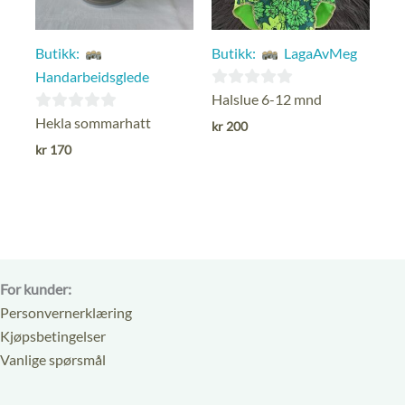
Butikk:
Butikk:
LagaAvMeg
Handarbeidsglede
0
Halslue 6-12 mnd
ut
0
Hekla sommarhatt
kr
200
av
ut
kr
170
5
av
5
For kunder:
Personvernerklæring
Kjøpsbetingelser
Vanlige spørsmål