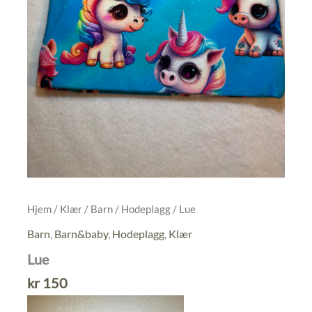
Hjem
/
Klær
/
Barn
/
Hodeplagg
/ Lue
Barn
,
Barn&baby
,
Hodeplagg
,
Klær
Lue
kr
150