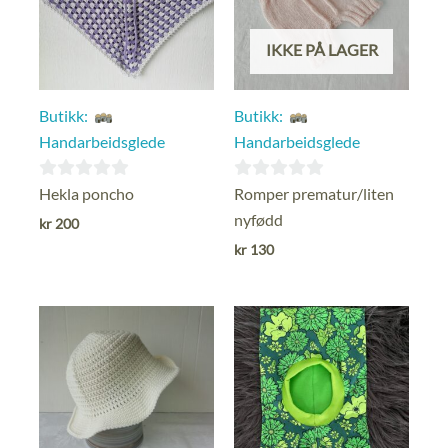
IKKE PÅ LAGER
Butikk:
Butikk:
Handarbeidsglede
Handarbeidsglede
0
0
Hekla poncho
Romper prematur/liten
ut
ut
nyfødd
kr
200
av
av
kr
130
5
5