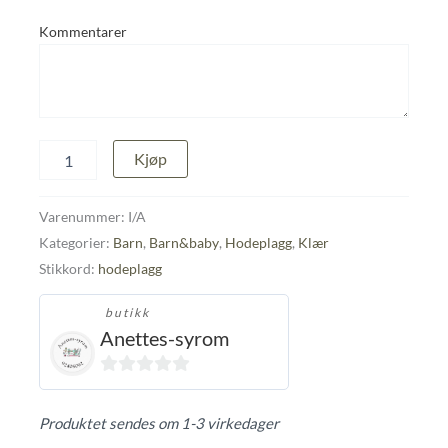
Kommentarer
Lue
Kjøp
antall
Varenummer:
I/A
Kategorier:
Barn
,
Barn&baby
,
Hodeplagg
,
Klær
Stikkord:
hodeplagg
butikk
Anettes-syrom
0
ut
Produktet sendes om 1-3 virkedager
av