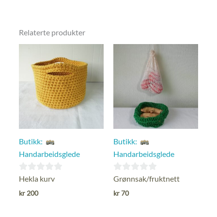
Relaterte produkter
Butikk:
Butikk:
Handarbeidsglede
Handarbeidsglede
0
0
Hekla kurv
Grønnsak/fruktnett
ut
ut
kr
200
kr
70
av
av
5
5