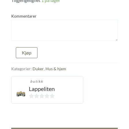
Tilgjengelighet
1 på lager
Kommentarer
Løper
Kjøp
antall
Kategorier:
Duker
,
Hus & hjem
butikk
Lappeliten
0
ut
av
5