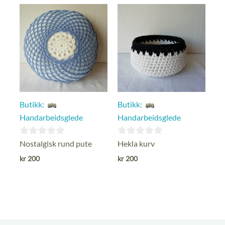
Butikk:
Butikk:
Handarbeidsglede
Handarbeidsglede
0
0
Nostalgisk rund pute
Hekla kurv
ut
ut
kr
200
kr
200
av
av
5
5