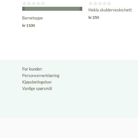
0
0
Hekla skulderveske/nett
ut
ut
kr
250
Barneteppe
av
av
kr
1100
5
5
For kunder:
Personvernerklæring
Kjøpsbetingelser
Vanlige spørsmål