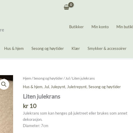
Butikker
Min konto
Min butik
ere
Hus & hjem
Sesong og høytider
Klær
Smykker & accessoirer
Hjem
/
Sesong og høytider
/
Jul
/ Liten julekrans
Hus & hjem
,
Jul
,
Julepynt
,
Juletrepynt
,
Sesong og høytider
Liten julekrans
kr
10
Julekrans som kan henges på juletreet eller brukes som annet
dekorasjon.
Diameter: 7cm