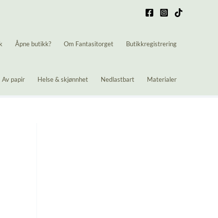
k
Åpne butikk?
Om Fantasitorget
Butikkregistrering
Av papir
Helse & skjønnhet
Nedlastbart
Materialer