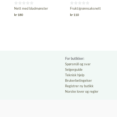
0
0
Nett med bladmønster
Frukt/grønnsaksnett
ut
ut
kr
180
kr
110
av
av
5
5
For butikker:
Spørsmål og svar
Selgerguide
Teknisk hjelp
Brukerbetingelser
Registrer ny butikk
Norske lover og regler