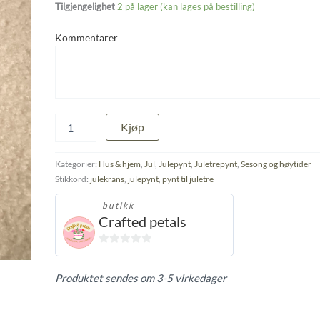
Tilgjengelighet
2 på lager (kan lages på bestilling)
Kommentarer
Liten
Kjøp
julekrans
antall
Kategorier:
Hus & hjem
,
Jul
,
Julepynt
,
Juletrepynt
,
Sesong og høytider
Stikkord:
julekrans
,
julepynt
,
pynt til juletre
butikk
Crafted petals
0
ut
Produktet sendes om 3-5 virkedager
av
5