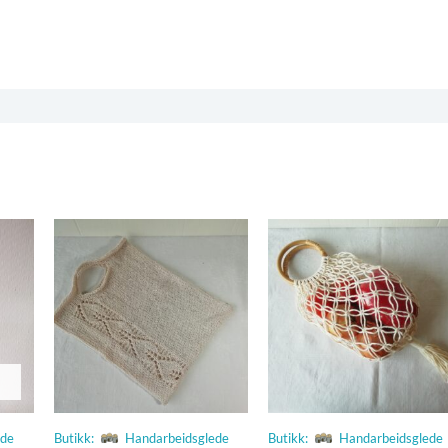
ede
Butikk:
Handarbeidsglede
Butikk:
Handarbeidsglede