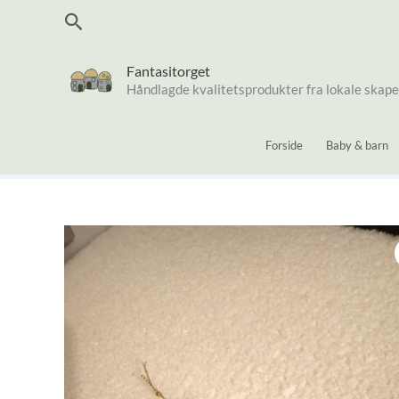
Hopp
Søk
rett
til
innholdet
Fantasitorget
Håndlagde kvalitetsprodukter fra lokale skap
Forside
Baby & barn