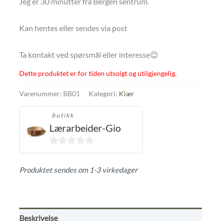
Jeg er 30 minutter fra Bergen sentrum.
Kan hentes eller sendes via post
Ta kontakt ved spørsmål eller interesse😊
Dette produktet er for tiden utsolgt og utilgjengelig.
Varenummer:
BB01
Kategori:
Klær
butikk
Lærarbeider-Gio
0
ut
Produktet sendes om 1-3 virkedager
av
5
Beskrivelse