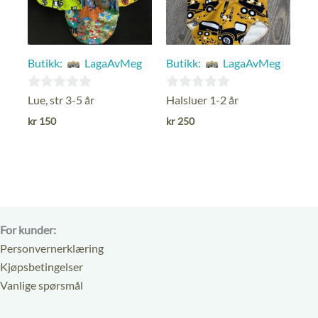
Butikk:
LagaAvMeg
Butikk:
LagaAvMeg
0
0
Lue, str 3-5 år
Halsluer 1-2 år
ut
ut
kr
150
kr
250
av
av
5
5
For kunder:
Personvernerklæring
Kjøpsbetingelser
Vanlige spørsmål