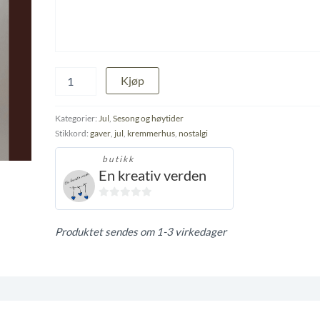
Kremmerhus
Kjøp
antall
Kategorier:
Jul
,
Sesong og høytider
Stikkord:
gaver
,
jul
,
kremmerhus
,
nostalgi
butikk
En kreativ verden
0
ut
Produktet sendes om 1-3 virkedager
av
5