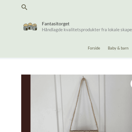
Hopp
Søk
rett
til
innholdet
Fantasitorget
Håndlagde kvalitetsprodukter fra lokale skap
Forside
Baby & barn