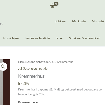
Butikker
Min konto
Min butik
ere
Hus & hjem
Sesong og høytider
Klær
Smykker & accessoirer
Hjem
/
Sesong og høytider
/
Jul
/ Kremmerhus
Jul
,
Sesong og høytider
Kremmerhus
kr
45
Kremmerhus i pappmasjé. Malt og dekorert med decoupage og
blonde. Lengde 20 cm.
Kommentarer