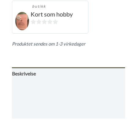
butikk
Kort som hobby
0
ut
Produktet sendes om 1-3 virkedager
av
5
Beskrivelse
Tilleggsinformasjon
Omtaler (0)
Informasjon til kjøpere