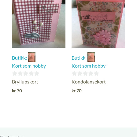
Butikk:
Butikk:
Kort som hobby
Kort som hobby
0
0
Bryllupskort
Kondolansekort
ut
ut
kr
70
kr
70
av
av
5
5