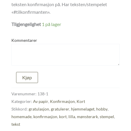
teksten konfirmasjon på. Har teksten/stempelet
«#tilkonfirmanten».
Tilgjengelighet
1 på lager
Kommentarer
Konfirmasjonskort
Kjøp
antall
Varenummer:
138-1
Kategorier:
Av papir
,
Konfirmasjon
,
Kort
Stikkord:
gratulasjon
,
gratulerer
,
hjemmelaget
,
hobby
,
homemade
,
konfirmasjon
,
kort
,
lilla
,
mønsterark
,
stempel
,
tekst