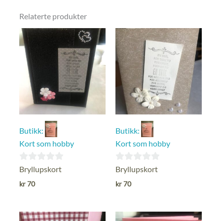
Relaterte produkter
Butikk:
Butikk:
Kort som hobby
Kort som hobby
0
0
Bryllupskort
Bryllupskort
ut
ut
kr
70
kr
70
av
av
5
5