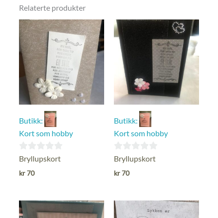
Relaterte produkter
Butikk:
Butikk:
Kort som hobby
Kort som hobby
0
0
Bryllupskort
Bryllupskort
ut
ut
kr
70
kr
70
av
av
5
5