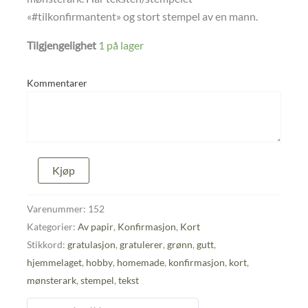
«#tilkonfirmantent» og stort stempel av en mann.
Tilgjengelighet
1 på lager
Kommentarer
Konfirmasjonskort
Kjøp
til
gutt
antall
Varenummer:
152
Kategorier:
Av papir
,
Konfirmasjon
,
Kort
Stikkord:
gratulasjon
,
gratulerer
,
grønn
,
gutt
,
hjemmelaget
,
hobby
,
homemade
,
konfirmasjon
,
kort
,
mønsterark
,
stempel
,
tekst