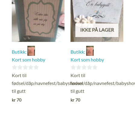
IKKE PÅ LAGER
Butikk:
Butikk:
Kort som hobby
Kort som hobby
0
0
Kort til
Kort til
ut
ut
fødsel/dåp/navnefest/babyshower
fødsel/dåp/navnefest/babysh
av
av
til gutt
til gutt
5
5
kr
70
kr
70