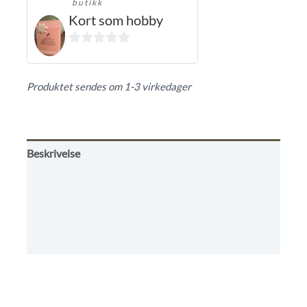
butikk
Kort som hobby
0
ut
Produktet sendes om 1-3 virkedager
av
5
Beskrivelse
Tilleggsinformasjon
Omtaler (0)
Informasjon til kjøpere