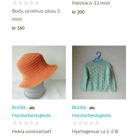
0
Halslue 6-12 mnd
ut
0
Body, ca minus-pluss 3
kr
200
av
ut
mnd
5
av
kr
160
5
Butikk:
Butikk:
Handarbeidsglede
Handarbeidsglede
0
0
Hekla sommarhatt
Hjartegensar ca 1-2 år