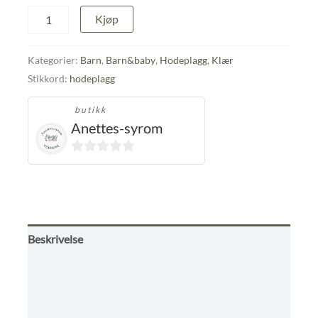
Knytelue
Kjøp
str
2-
4
Kategorier:
Barn
,
Barn&baby
,
Hodeplagg
,
Klær
år
Stikkord:
hodeplagg
antall
butikk
Anettes-syrom
0
ut
av
5
Beskrivelse
Tilleggsinformasjon
Omtaler (0)