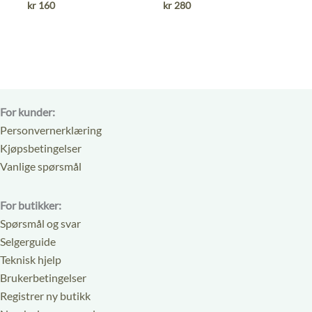
ut
ut
kr
160
kr
280
av
av
5
5
For kunder:
Personvernerklæring
Kjøpsbetingelser
Vanlige spørsmål
For butikker:
Spørsmål og svar
Selgerguide
Teknisk hjelp
Brukerbetingelser
Registrer ny butikk