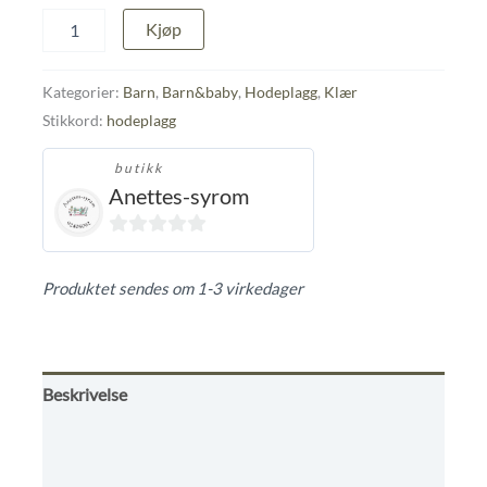
Knytelue
Kjøp
antall
Kategorier:
Barn
,
Barn&baby
,
Hodeplagg
,
Klær
Stikkord:
hodeplagg
butikk
Anettes-syrom
0
ut
Produktet sendes om 1-3 virkedager
av
5
Beskrivelse
Tilleggsinformasjon
Omtaler (0)