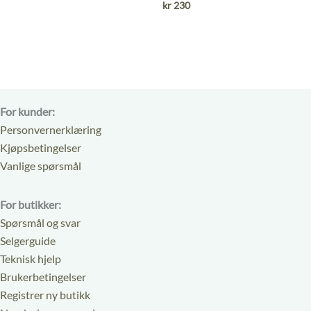
ut
kr
230
5
av
5
For kunder:
Personvernerklæring
Kjøpsbetingelser
Vanlige spørsmål
For butikker:
Spørsmål og svar
Selgerguide
Teknisk hjelp
Brukerbetingelser
Registrer ny butikk