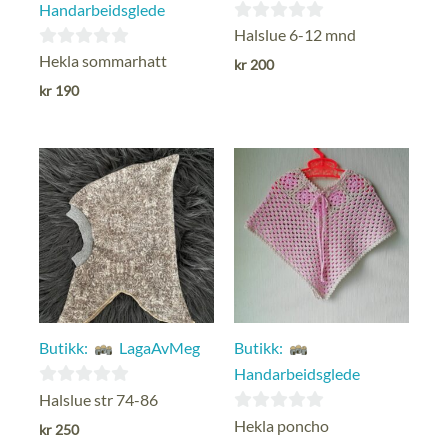
Handarbeidsglede
0
Halslue 6-12 mnd
ut
0
Hekla sommarhatt
kr
200
av
ut
kr
190
5
av
5
Butikk:
LagaAvMeg
Butikk:
Handarbeidsglede
0
Halslue str 74-86
ut
0
Hekla poncho
kr
250
av