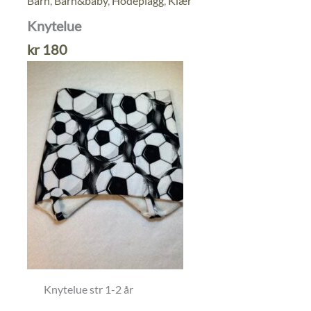
Barn
,
Barn&baby
,
Hodeplagg
,
Klær
Knytelue
kr
180
Knytelue str 1-2 år