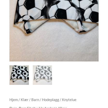
Hjem
/
Klær
/
Barn
/
Hodeplagg
/ Knytelue