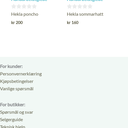
0
0
Hekla poncho
Hekla sommarhatt
ut
ut
kr
200
kr
160
av
av
5
5
For kunder:
Personvernerklæring
Kjøpsbetingelser
Vanlige spørsmål
For butikker:
Spørsmål og svar
Selgerguide
Teknisk hjelp