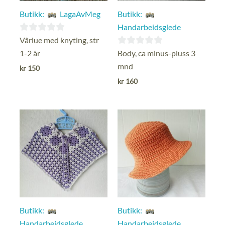
Butikk:
LagaAvMeg
Butikk:
Handarbeidsglede
0
Vårlue med knyting, str
ut
0
1-2 år
Body, ca minus-pluss 3
av
ut
mnd
kr
150
5
av
kr
160
5
Butikk:
Butikk:
Handarbeidsglede
Handarbeidsglede