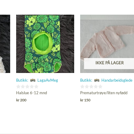
IKKE PÅ LAGER
Butikk:
LagaAvMeg
Butikk:
Handarbeidsglede
0
0
Halslue 6-12 mnd
Prematurtrøye/liten nyfødd
ut
ut
kr
200
kr
150
av
av
5
5