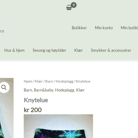
Butikker
Min konto
Min butik
ere
Hus & hjem
Sesong og høytider
Klær
Smykker & accessoirer
Hjem
/
Klær
/
Barn
/
Hodeplagg
/ Knytelue
Barn
,
Barn&baby
,
Hodeplagg
,
Klær
Knytelue
kr
200