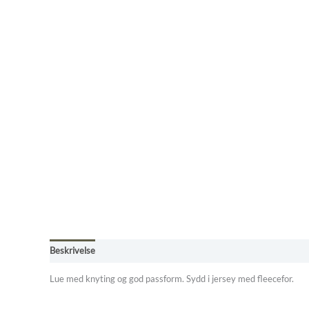
Beskrivelse
Tilleggsinformasjon
Omtaler (0)
Betingelser, frak
Lue med knyting og god passform. Sydd i jersey med fleecefor.