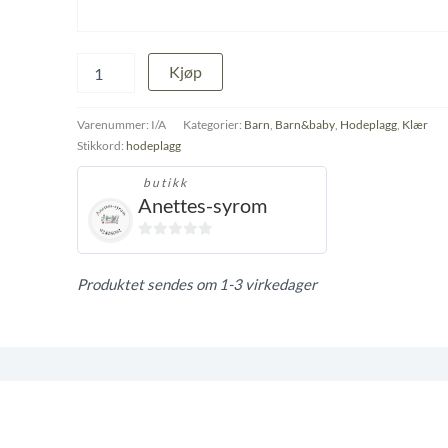
Knytelue
Kjøp
antall
Varenummer:
I/A
Kategorier:
Barn
,
Barn&baby
,
Hodeplagg
,
Klær
Stikkord:
hodeplagg
butikk
Anettes-syrom
0
ut
Produktet sendes om 1-3 virkedager
av
5
t og retur.