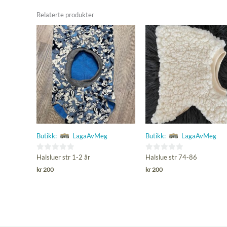
Relaterte produkter
Butikk:
LagaAvMeg
Butikk:
LagaAvMeg
0
0
Halsluer str 1-2 år
Halslue str 74-86
ut
ut
kr
200
kr
200
av
av
5
5