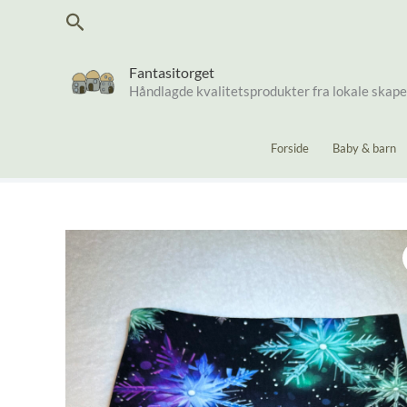
Hopp
Søk
rett
til
innholdet
Fantasitorget
Håndlagde kvalitetsprodukter fra lokale skap
Forside
Baby & barn