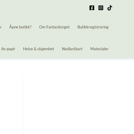
k
Åpne butikk?
Om Fantasitorget
Butikkregistrering
Av papir
Helse & skjønnhet
Nedlastbart
Materialer