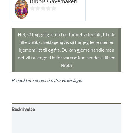
Bibbis Gavemakeri
0
ut
av
Hei, så hyggelig at du har funnet veien hit, til min
5
lille butikk. Beklageligvis så har jeg ferie men er
hjemom litt til og fra. Du kan gjerne handle men
det vil ta lenger tid før varene kan sendes. Hilsen
Bibbi
Produktet sendes om 3-5 virkedager
Beskrivelse
Omtaler (0)