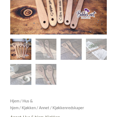
Hjem
/
Hus &
hjem
/
Kjøkken
/
Annet
/ Kjøkkenredskaper
Annet
,
Hus & hjem
,
Kjøkken