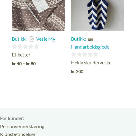
Butikk:
Vesle My
Butikk:
Handarbeidsglede
0
Etiketter
ut
0
Hekla skulderveske
Prisområde:
kr
40
–
kr
80
kr 40
av
ut
kr
200
til
5
av
kr 80
5
For kunder:
Personvernerklæring
Kjøpsbetingelser