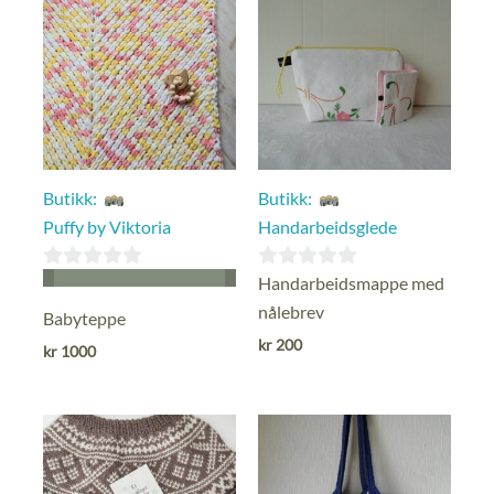
Butikk:
Butikk:
Puffy by Viktoria
Handarbeidsglede
0
0
Handarbeidsmappe med
ut
ut
nålebrev
Babyteppe
av
av
kr
200
kr
1000
5
5