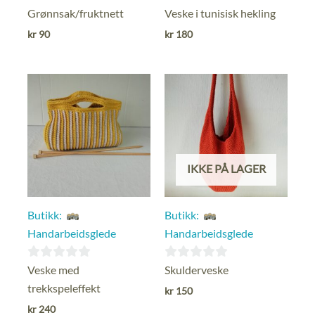
0
0
Grønnsak/fruktnett
Veske i tunisisk hekling
ut
ut
kr
90
kr
180
av
av
5
5
IKKE PÅ LAGER
Butikk:
Butikk:
Handarbeidsglede
Handarbeidsglede
0
0
Veske med
Skulderveske
ut
ut
trekkspeleffekt
kr
150
av
av
kr
240