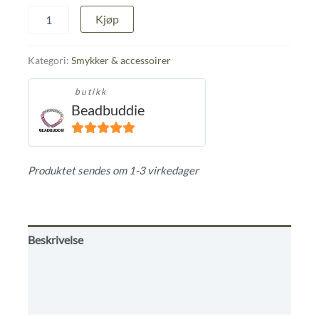
Høst
Kjøp
armbånd
med
gull
Kategori:
Smykker & accessoirer
perler
❤️
butikk
🧡
Beadbuddie
💛.
antall
5
ut av 5
Produktet sendes om 1-3 virkedager
Beskrivelse
Omtaler (0)
Butikkens betingelser