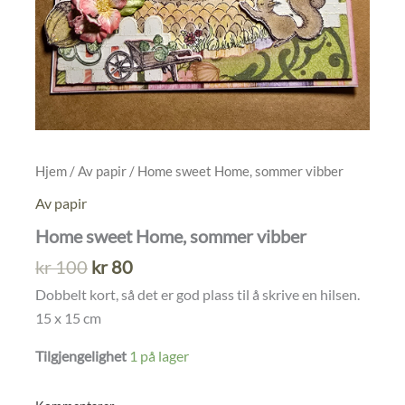
Hjem
/
Av papir
/ Home sweet Home, sommer vibber
Av papir
Home sweet Home, sommer vibber
Opprinnelig
Nåværende
kr
100
kr
80
pris
pris
Dobbelt kort, så det er god plass til å skrive en hilsen.
var:
er:
15 x 15 cm
kr 100.
kr 80.
Tilgjengelighet
1 på lager