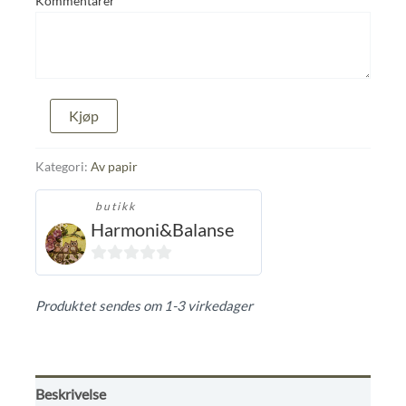
Kommentarer
Home
Kjøp
sweet
Home,
sommer
Kategori:
Av papir
vibber
antall
butikk
Harmoni&Balanse
0
ut
Produktet sendes om 1-3 virkedager
av
5
Beskrivelse