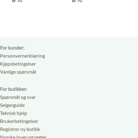
kr
70
kr
70
av
av
5
5
For kunder:
Personvernerklæring
Kjøpsbetingelser
Vanlige spørsmål
For butikker:
Spørsmål og svar
Selgerguide
Teknisk hjelp
Brukerbetingelser
Registrer ny butikk
Norske lover og regler