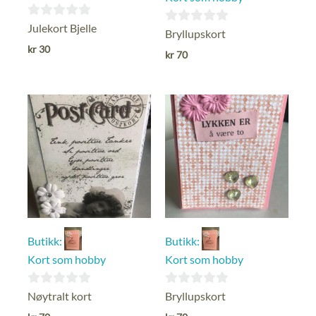
0
Julekort Bjelle
0
Bryllupskort
ut
kr
30
ut
kr
70
av
av
5
5
Butikk:
Butikk:
Kort som hobby
Kort som hobby
0
0
Nøytralt kort
Bryllupskort
ut
ut