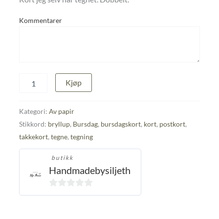
Kommentarer
Hjemmelaget
Kjøp
kort
antall
Kategori:
Av papir
Stikkord:
bryllup
,
Bursdag
,
bursdagskort
,
kort
,
postkort
,
takkekort
,
tegne
,
tegning
butikk
Handmadebysiljeth
0
ut
av