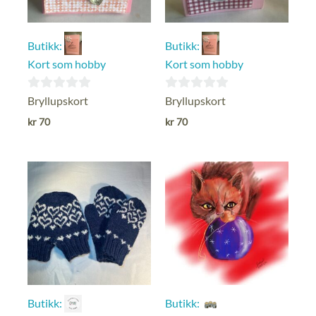
Butikk:
Butikk:
Kort som hobby
Kort som hobby
0
0
Bryllupskort
Bryllupskort
ut
ut
kr
70
kr
70
av
av
5
5
Butikk:
Butikk: