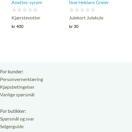
Anettes-syrom
Noe Heklans Greier
0
0
Kjærstevotter
Julekort Julekule
ut
ut
kr
400
kr
30
av
av
5
5
For kunder:
Personvernerklæring
Kjøpsbetingelser
Vanlige spørsmål
For butikker:
Spørsmål og svar
Selgerguide