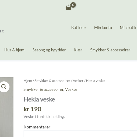
Butikker
Min konto
Min butik
ere
Hus & hjem
Sesong og høytider
Klær
Smykker & accessoirer
Hjem
/
Smykker & accessoirer
/
Vesker
/ Hekla veske
Smykker & accessoirer
,
Vesker
Hekla veske
kr
190
Veske i tunisisk hekling.
Kommentarer