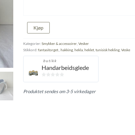
Hekla
Kjøp
veske
antall
Kategorier:
Smykker & accessoirer
,
Vesker
Stikkord:
fantasitorget.
,
hakking
,
hekla
,
heklet
,
tunisisk hekling
,
Veske
butikk
Handarbeidsglede
0
ut
Produktet sendes om 3-5 virkedager
av
5