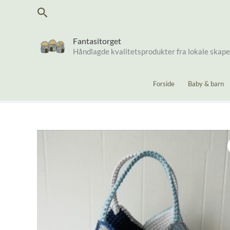
Hopp
Søk
rett
til
innholdet
Fantasitorget
Håndlagde kvalitetsprodukter fra lokale skap
Forside
Baby & barn