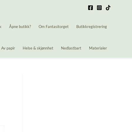
k
Åpne butikk?
Om Fantasitorget
Butikkregistrering
Av papir
Helse & skjønnhet
Nedlastbart
Materialer