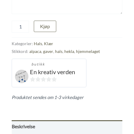
Hals
Kjøp
antall
Kategorier:
Hals
,
Klær
Stikkord:
alpaca
,
gaver
,
hals
,
hekla
,
hjemmelaget
butikk
En kreativ verden
0
ut
Produktet sendes om 1-3 virkedager
av
5
Beskrivelse