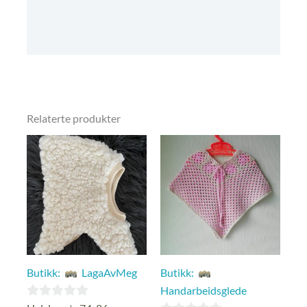
Omtaler (0)
Kjøpsbetingelser
Relaterte produkter
Butikk:
LagaAvMeg
Butikk:
Handarbeidsglede
0