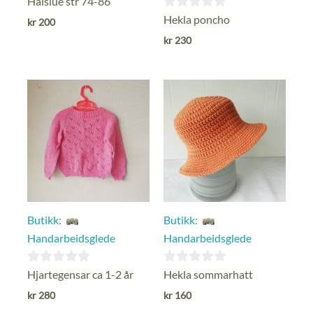
Halslue str 74-86
ut
0
Hekla poncho
kr
200
av
ut
kr
230
5
av
5
Butikk:
Butikk:
Handarbeidsglede
Handarbeidsglede
0
0
Hjartegensar ca 1-2 år
Hekla sommarhatt
ut
ut
kr
280
kr
160
av
av