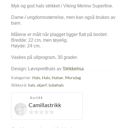
Myk og god hals strikket i Viking Merino Superfine.
Dame-/ ungdomsstørrelse, men kan også brukes av
barn.
Målene er målt når plagget ligger flatt på bordet:
Bredde: 22 cm, men tøyelig.
Høyde: 24 cm.
Vaskes på ullprogram, 30 grader.
Design: Løvspretthals av
Strikkelisa
Kategorier:
Hals
,
Hals
,
Halser
,
Morsdag
Stikkord:
hals
,
skjerf
,
tubehals
butikk
Camillastrikk
0
ut