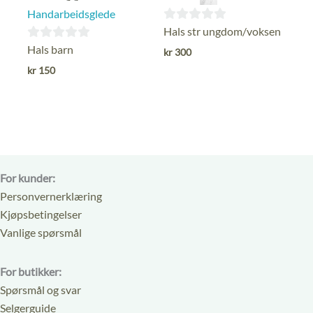
Handarbeidsglede
0
Hals str ungdom/voksen
ut
0
Hals barn
kr
300
av
ut
kr
150
5
av
5
For kunder:
Personvernerklæring
Kjøpsbetingelser
Vanlige spørsmål
For butikker:
Spørsmål og svar
Selgerguide