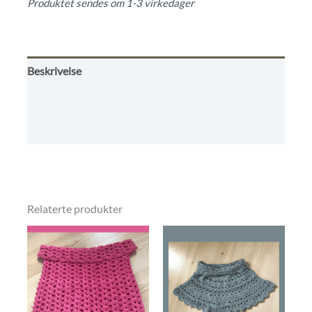
Produktet sendes om 1-3 virkedager
av
5
Beskrivelse
Omtaler (0)
Kjøpsbetingelser
Relaterte produkter