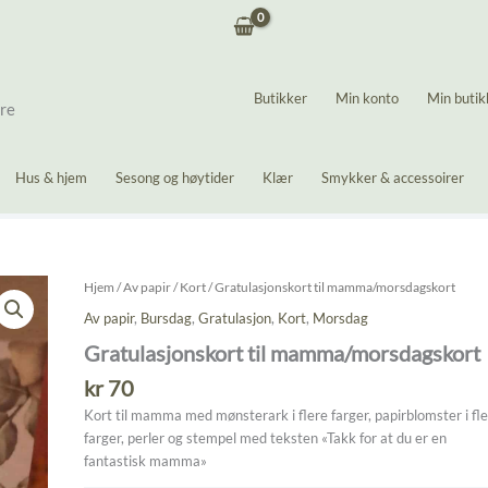
Butikker
Min konto
Min butik
ere
Hus & hjem
Sesong og høytider
Klær
Smykker & accessoirer
Hjem
/
Av papir
/
Kort
/ Gratulasjonskort til mamma/morsdagskort
Av papir
,
Bursdag
,
Gratulasjon
,
Kort
,
Morsdag
Gratulasjonskort til mamma/morsdagskort
kr
70
Kort til mamma med mønsterark i flere farger, papirblomster i fl
farger, perler og stempel med teksten «Takk for at du er en
fantastisk mamma»