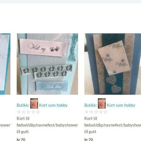
Butikk:
Kort som hobby
Butikk:
Kort som hobby
0
0
Kort til
Kort til
ut
ut
shower
fødsel/dåp/navnefest/babyshower
fødsel/dåp/navnefest/babysho
av
av
til gutt
til gutt
5
5
kr
70
kr
70