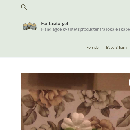
Hopp
Søk
rett
til
innholdet
Fantasitorget
Håndlagde kvalitetsprodukter fra lokale skap
Forside
Baby & barn