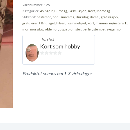
Varenummer:
125
Kategorier:
Av papir
,
Bursdag
,
Gratulasjon
,
Kort
,
Morsdag
Stikkord:
bestemor
,
bonusmamma
,
Bursdag
,
dame.
,
gratulasjon
,
gratulerer
,
Håndlaget
,
hilsen
,
hjemmelaget
,
kort
,
mamma
,
mønsterark
,
mor
,
morsdag
,
oldemor
,
papirblomster
,
perler
,
stempel
,
svigermor
butikk
Kort som hobby
0
ut
av
Produktet sendes om 1-3 virkedager
5