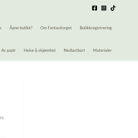
k
Åpne butikk?
Om Fantasitorget
Butikkregistrering
Av papir
Helse & skjønnhet
Nedlastbart
Materialer
ere