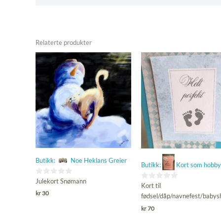
Relaterte produkter
Butikk:
Noe Heklans Greier
Butikk:
Kort som hobby
0
Julekort Snømann
0
Kort til
ut
kr
30
ut
fødsel/dåp/navnefest/baby
av
av
kr
70
5
5