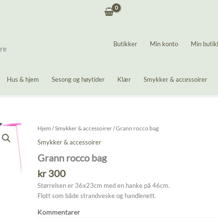
Butikker
Min konto
Min butik
ere
Hus & hjem
Sesong og høytider
Klær
Smykker & accessoirer
Hjem
/
Smykker & accessoirer
/ Grann rocco bag
Smykker & accessoirer
Grann rocco bag
kr
300
Størrelsen er 36x23cm med en hanke på 46cm.
Flott som både strandveske og handlenett.
Kommentarer