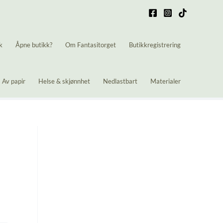
k
Åpne butikk?
Om Fantasitorget
Butikkregistrering
Av papir
Helse & skjønnhet
Nedlastbart
Materialer