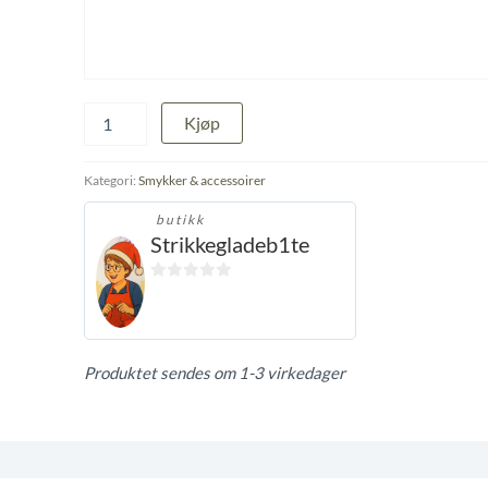
Grann
Kjøp
rocco
bag
antall
Kategori:
Smykker & accessoirer
butikk
Strikkegladeb1te
0
ut
av
5
Produktet sendes om 1-3 virkedager