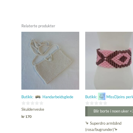
Relaterte produkter
Butikk:
Handarbeidsglede
Butikk:
MissDjeins perl
0
0
Skulderveske
Blir borte i noen uker <
ut
ut
kr
170
av
av
🦩 Superdro armbånd
5
5
(rosa/bugrunder)🦩