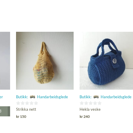
er
Butikk:
Handarbeidsglede
Butikk:
Handarbeidsglede
0
0
Strikka nett
Hekla veske
3
ut
ut
kr
150
kr
240
av
av
5
5