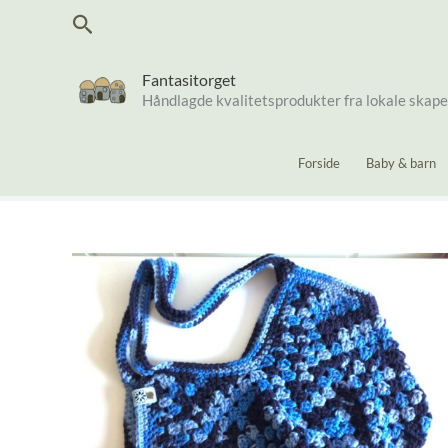
Hopp
Søk
rett
til
innholdet
Fantasitorget
Håndlagde kvalitetsprodukter fra lokale skap
Forside
Baby & barn