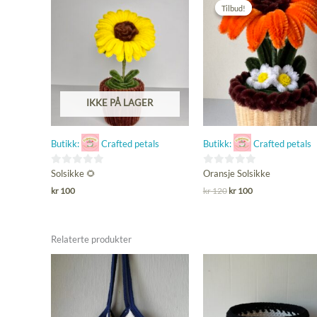
Tilbud!
Tilbud!
IKKE PÅ LAGER
Butikk:
Crafted petals
Butikk:
Crafted petals
0
0
Solsikke 🌻
Oransje Solsikke
ut
ut
Opprinnelig
Nåværende
kr
100
kr
120
kr
100
pris
pris
av
av
var:
er:
5
5
kr 120.
kr 100.
Relaterte produkter