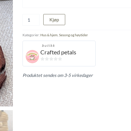
Graduation
Kjøp
gave
antall
Kategorier:
Hus & hjem
,
Sesong og høytider
butikk
Crafted petals
0
ut
Produktet sendes om 3-5 virkedager
av
5