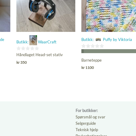
ede
Butikk:
Puffy by Viktoria
Butikk:
WaarCraft
0
0
Håndlaget Head-set stativ
ut
Barneteppe
ut
kr
350
av
av
kr
1100
5
5
For butikker:
Spørsmål og svar
Selgerguide
Teknisk hjelp