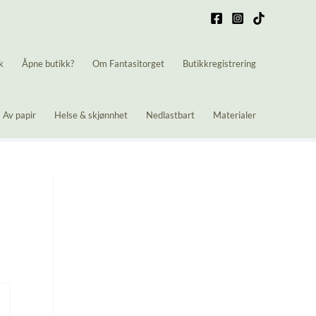
k
Åpne butikk?
Om Fantasitorget
Butikkregistrering
Av papir
Helse & skjønnhet
Nedlastbart
Materialer