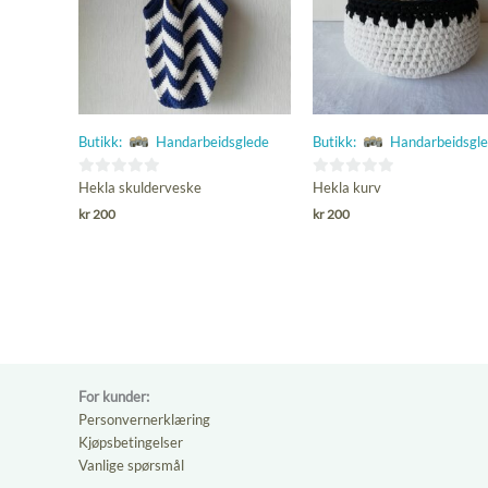
Butikk:
Handarbeidsglede
Butikk:
Handarbeidsgl
0
0
Hekla skulderveske
Hekla kurv
ut
ut
kr
200
kr
200
av
av
5
5
For kunder:
Personvernerklæring
Kjøpsbetingelser
Vanlige spørsmål