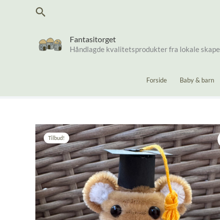
Hopp
Søk
rett
til
innholdet
Fantasitorget
Håndlagde kvalitetsprodukter fra lokale skap
Forside
Baby & barn
Tilbud!