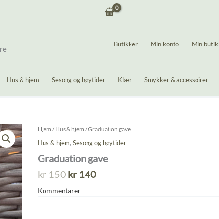
Butikker
Min konto
Min butik
ere
Hus & hjem
Sesong og høytider
Klær
Smykker & accessoirer
Hjem
/
Hus & hjem
/ Graduation gave
Hus & hjem
,
Sesong og høytider
Graduation gave
Opprinnelig
Nåværende
kr
150
kr
140
pris
pris
Kommentarer
var:
er:
kr 150.
kr 140.