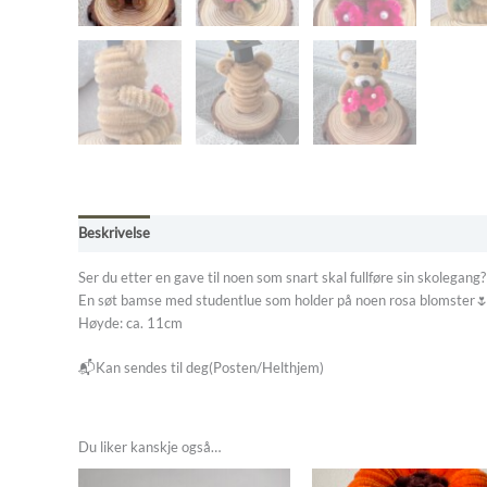
Beskrivelse
Omtaler (0)
Kjøpsbetingelser
Ser du etter en gave til noen som snart skal fullføre sin skolegan
En søt bamse med studentlue som holder på noen rosa blomster
Høyde: ca. 11cm
📬Kan sendes til deg(Posten/Helthjem)
Du liker kanskje også…