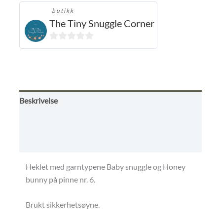
butikk
The Tiny Snuggle Corner
0
ut
av
5
Beskrivelse
Omtaler (0)
Butikkens betingelser
Heklet med garntypene Baby snuggle og Honey
bunny på pinne nr. 6.
Brukt sikkerhetsøyne.