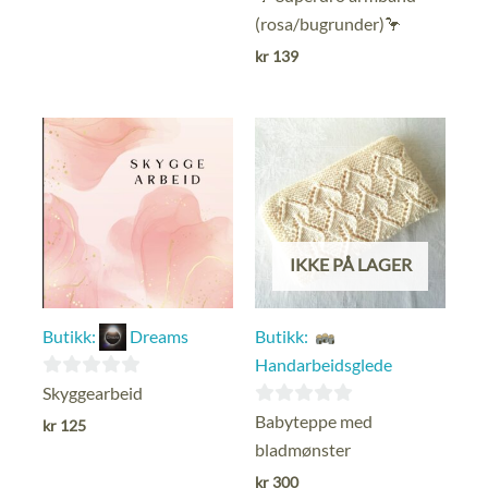
(rosa/bugrunder)🦩
kr
139
IKKE PÅ LAGER
Butikk:
Dreams
Butikk:
Handarbeidsglede
0
Skyggearbeid
ut
0
Babyteppe med
kr
125
av
ut
bladmønster
5
av
kr
300