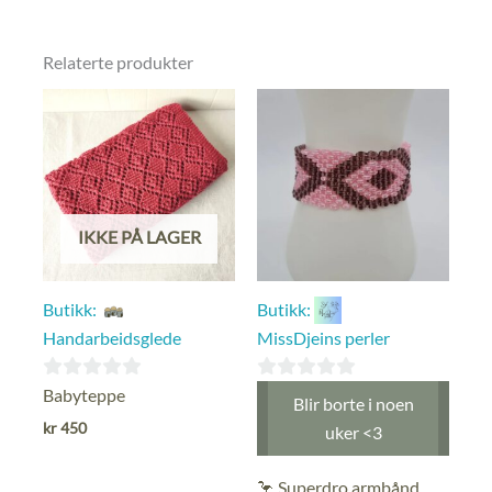
Relaterte produkter
IKKE PÅ LAGER
Butikk:
Butikk:
Handarbeidsglede
MissDjeins perler
0
0
Babyteppe
Blir borte i noen
ut
ut
kr
450
uker <3
av
av
5
5
🦩 Superdro armbånd