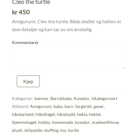
Cleo the turtle
kr
450
Amigurumi, Cleo the turtle. Både skallet og hatten er
løse detaljer og kan tas av om ønskelig.
Kommentarer
Cleo
Kjøp
the
turtle
antall
Kategorier:
bamser
,
Barn&baby
,
Kosedyr
,
Ukategorisert
Stikkord:
Amigurumi
,
baby
,
barn
,
fargerikt
,
gaver
,
håndarbeid
,
Håndlaget
,
håndsydd
,
hekla
,
heklet
,
hjemmelaget
,
hobby
,
homemade
,
kosedyr
,
madewithlove
,
plush
,
skilpadde
,
stuffing
,
toy
,
turtle