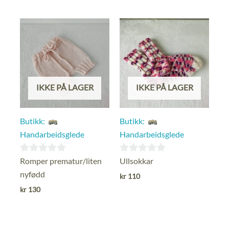
IKKE PÅ LAGER
IKKE PÅ LAGER
Butikk:
Butikk:
Handarbeidsglede
Handarbeidsglede
0
0
Romper prematur/liten
Ullsokkar
ut
ut
nyfødd
kr
110
av
av
kr
130
5
5