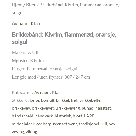
Hjem
/
Klær
/ Brikkebånd: Kivrim, flammerød, oransje,
solgul
Av papir
,
Klær
Brikkebånd: Kivrim, flammerød, oransje,
solgul
Materiale: Ull
Mønster: Kivrim
Farger: flammerød, oransje, solgul
Lengde med / uten frynser: 307 / 247 cm
Kategorier:
Av papir
,
Klær
Stikkord:
belte
,
bomull
,
brikkebånd
,
brikkebelte
,
brikkevev
,
brikkevevet
,
Brikkeveving
,
bunad
,
hallstatt
,
håndarbeid
,
håndverk
,
historisk
,
hjort
,
LARP
,
middelalder
,
oseberg
,
reenactment
,
tradisjonell
,
ull
,
vev
,
veving
,
viking