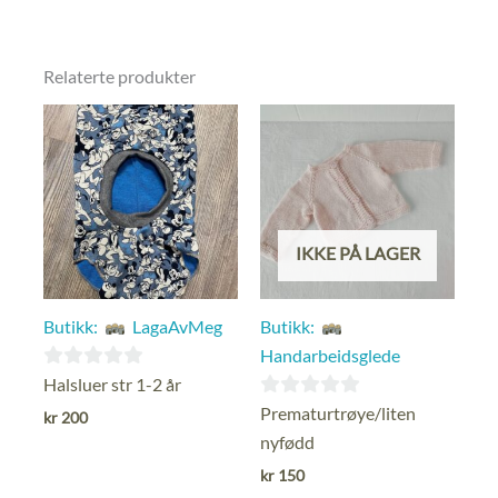
Relaterte produkter
IKKE PÅ LAGER
Butikk:
LagaAvMeg
Butikk:
Handarbeidsglede
0
Halsluer str 1-2 år
ut
0
Prematurtrøye/liten
kr
200
av
ut
nyfødd
5
av
kr
150
5