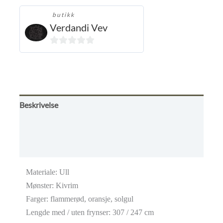
butikk
Verdandi Vev
0
ut
av
5
Beskrivelse
Omtaler (0)
Butikkens betingelser
Materiale: Ull
Mønster: Kivrim
Farger: flammerød, oransje, solgul
Lengde med / uten frynser: 307 / 247 cm