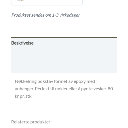
0
ut
Produktet sendes om 1-3 virkedager
av
5
Beskrivelse
Omtaler (0)
Butikkens betingelser
Nøkkelring bokstav formet av epoxy med
anhenger. Perfekt til nøkler eller å pynte vesker. 80
kr pr. stk.
Relaterte produkter