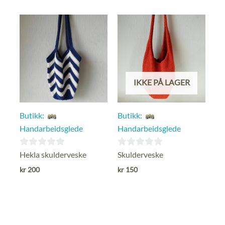
IKKE PÅ LAGER
Butikk:
Butikk:
Handarbeidsglede
Handarbeidsglede
0
0
Hekla skulderveske
Skulderveske
ut
ut
kr
200
kr
150
av
av
5
5