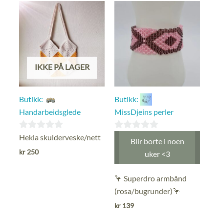
IKKE PÅ LAGER
Butikk:
Butikk:
Handarbeidsglede
MissDjeins perler
0
0
Hekla skulderveske/nett
Blir borte i noen
ut
ut
kr
250
uker <3
av
av
5
5
🦩 Superdro armbånd
(rosa/bugrunder)🦩
kr
139