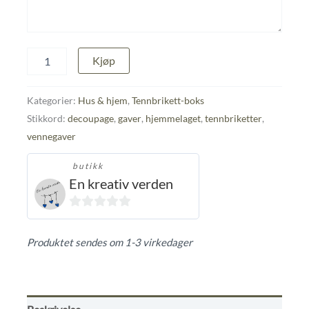
Boks
Kjøp
med
tennbriketter
antall
Kategorier:
Hus & hjem
,
Tennbrikett-boks
Stikkord:
decoupage
,
gaver
,
hjemmelaget
,
tennbriketter
,
vennegaver
butikk
En kreativ verden
0
ut
Produktet sendes om 1-3 virkedager
av
5