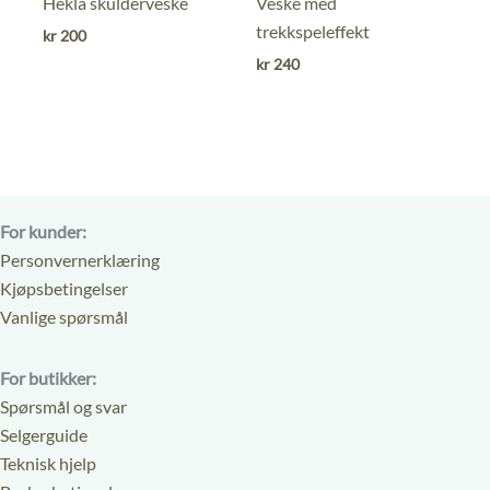
0
0
Hekla skulderveske
Veske med
ut
ut
trekkspeleffekt
kr
200
av
av
kr
240
5
5
For kunder:
Personvernerklæring
Kjøpsbetingelser
Vanlige spørsmål
For butikker:
Spørsmål og svar
Selgerguide
Teknisk hjelp