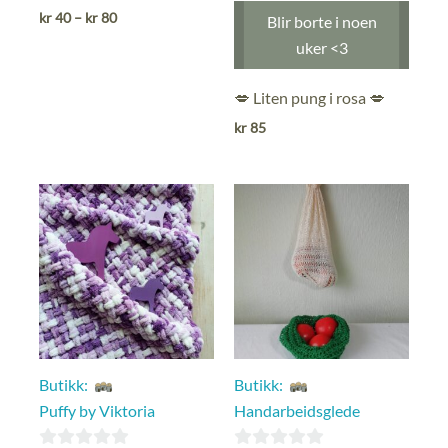
ut
0
Prisområde:
kr
40
–
kr
80
Blir borte i noen
kr 40
av
ut
uker <3
til
5
av
kr 80
5
💋 Liten pung i rosa 💋
kr
85
Butikk:
Butikk:
Puffy by Viktoria
Handarbeidsglede