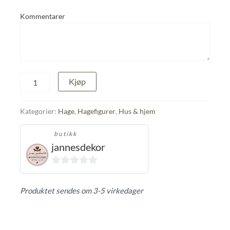
Kommentarer
Blomsterhøne
Kjøp
med
rustfinish
antall
Kategorier:
Hage
,
Hagefigurer
,
Hus & hjem
butikk
jannesdekor
0
ut
Produktet sendes om 3-5 virkedager
av
5