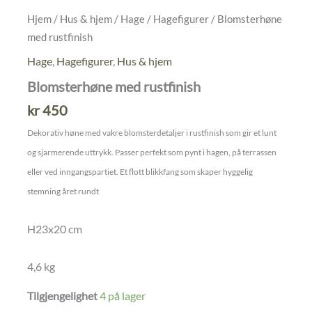
Hjem
/
Hus & hjem
/
Hage
/
Hagefigurer
/ Blomsterhøne
med rustfinish
Hage
,
Hagefigurer
,
Hus & hjem
Blomsterhøne med rustfinish
kr
450
Dekorativ høne med vakre blomsterdetaljer i rustfinish som gir et lunt
og sjarmerende uttrykk. Passer perfekt som pynt i hagen, på terrassen
eller ved inngangspartiet. Et flott blikkfang som skaper hyggelig
stemning året rundt
H23x20 cm
4,6 kg
Tilgjengelighet
4 på lager