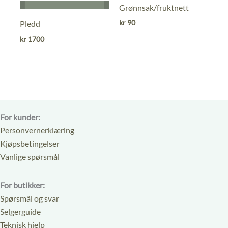
0
0
Grønnsak/fruktnett
ut
ut
kr
90
Pledd
av
av
kr
1700
5
5
For kunder:
Personvernerklæring
Kjøpsbetingelser
Vanlige spørsmål
For butikker:
Spørsmål og svar
Selgerguide
Teknisk hjelp