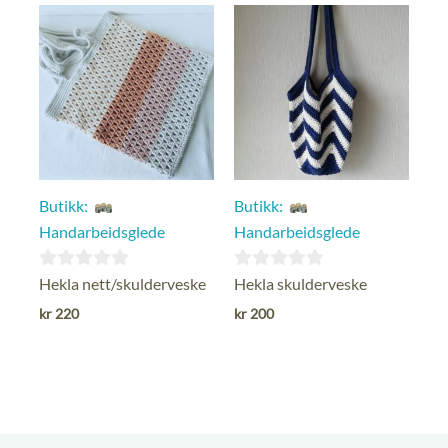
Butikk:
Butikk:
Handarbeidsglede
Handarbeidsglede
0
0
Hekla nett/skulderveske
Hekla skulderveske
ut
ut
kr
220
kr
200
av
av
5
5