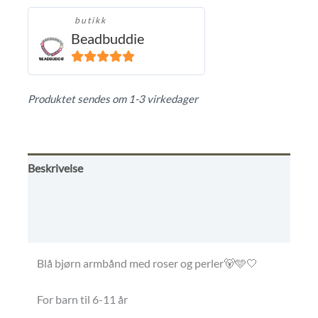
butikk
Beadbuddie
5
ut av 5
Produktet sendes om 1-3 virkedager
Beskrivelse
Omtaler (0)
Butikkens betingelser
Blå bjørn armbånd med roser og perler🐻🩵🤍
For barn til 6-11 år