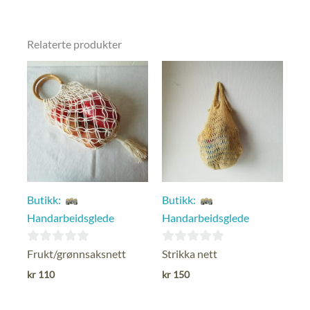
Relaterte produkter
Butikk:
Butikk:
Handarbeidsglede
Handarbeidsglede
0
0
Frukt/grønnsaksnett
Strikka nett
ut
ut
kr
110
kr
150
av
av
5
5