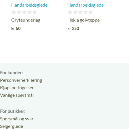
Handarbeidsglede
Handarbeidsglede
0
0
Gryteunderlag
Hekla golvteppe
ut
ut
kr
50
kr
250
av
av
5
5
For kunder:
Personvernerklæring
Kjøpsbetingelser
Vanlige spørsmål
For butikker:
Spørsmål og svar
Selgerguide