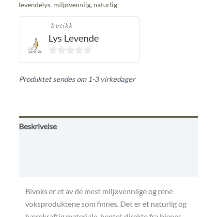
levendelys
,
miljøvennlig
,
naturlig
butikk
Lys Levende
0
ut
Produktet sendes om 1-3 virkedager
av
5
Beskrivelse
Omtaler (0)
Kjøpsbetingelser
Bivoks er et av de mest miljøvennlige og rene
voksproduktene som finnes. Det er et naturlig og
bærekraftig materiale, hentet direkte fra bienes