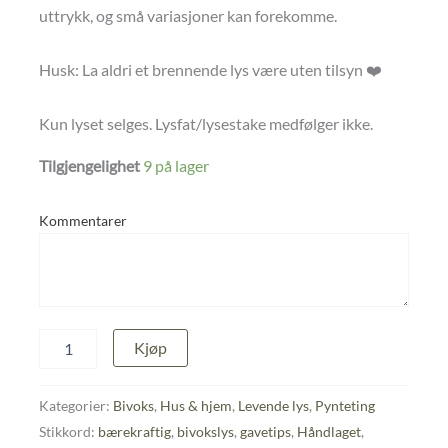
uttrykk, og små variasjoner kan forekomme.
Husk: La aldri et brennende lys være uten tilsyn ❤️
Kun lyset selges. Lysfat/lysestake medfølger ikke.
Tilgjengelighet
9 på lager
Kommentarer
Honningkrukke
Kjøp
antall
Kategorier:
Bivoks
,
Hus & hjem
,
Levende lys
,
Pynteting
Stikkord:
bærekraftig
,
bivokslys
,
gavetips
,
Håndlaget
,