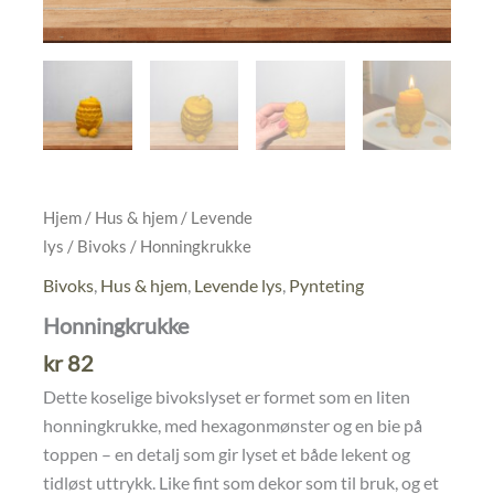
Hjem
/
Hus & hjem
/
Levende
lys
/
Bivoks
/ Honningkrukke
Bivoks
,
Hus & hjem
,
Levende lys
,
Pynteting
Honningkrukke
kr
82
Dette koselige bivokslyset er formet som en liten
honningkrukke, med hexagonmønster og en bie på
toppen – en detalj som gir lyset et både lekent og
tidløst uttrykk. Like fint som dekor som til bruk, og et