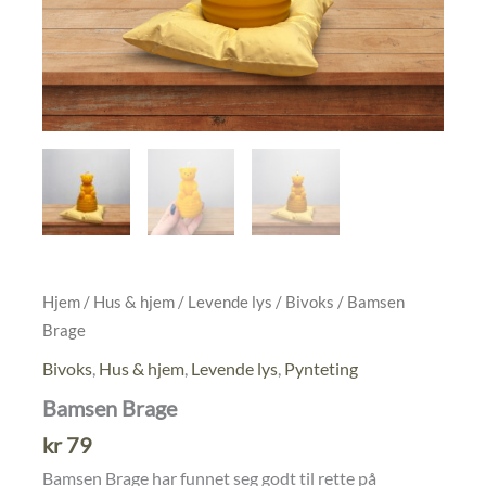
Hjem
/
Hus & hjem
/
Levende lys
/
Bivoks
/ Bamsen
Brage
Bivoks
,
Hus & hjem
,
Levende lys
,
Pynteting
Bamsen Brage
kr
79
Bamsen Brage har funnet seg godt til rette på