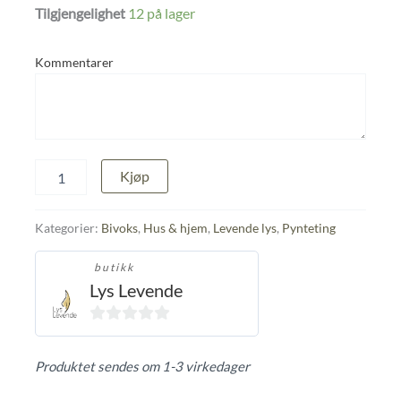
Tilgjengelighet
12 på lager
Kommentarer
Bamsen
Kjøp
Brage
antall
Kategorier:
Bivoks
,
Hus & hjem
,
Levende lys
,
Pynteting
butikk
Lys Levende
0
ut
Produktet sendes om 1-3 virkedager
av
5