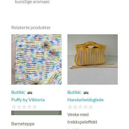
kunstige aromaer.
Relaterte produkter
Butikk:
Butikk:
Puffy by Viktoria
Handarbeidsglede
0
0
Veske med
ut
ut
trekkspeleffekt
Barneteppe
av
av