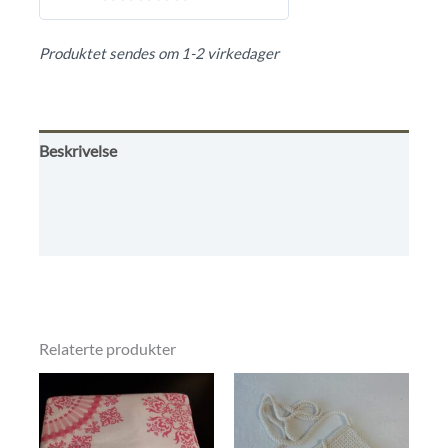
0
ut
Produktet sendes om 1-2 virkedager
av
5
Beskrivelse
Omtaler (0)
Kjøpsbetingelser
Relaterte produkter