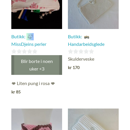
Butikk:
Butikk:
MissDjeins perler
Handarbeidsglede
0
0
Skulderveske
Blir borte i noen
ut
ut
kr
170
uker <3
av
av
5
5
💋 Liten pung i rosa 💋
kr
85