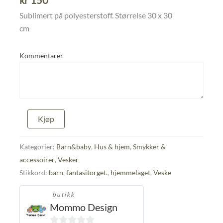
kr
150
Sublimert på polyesterstoff. Størrelse 30 x 30
cm
Kommentarer
Barneveske
Kjøp
med
søt
flodhest
Kategorier:
Barn&baby
,
Hus & hjem
,
Smykker &
antall
accessoirer
,
Vesker
Stikkord:
barn
,
fantasitorget.
,
hjemmelaget
,
Veske
butikk
Mommo Design