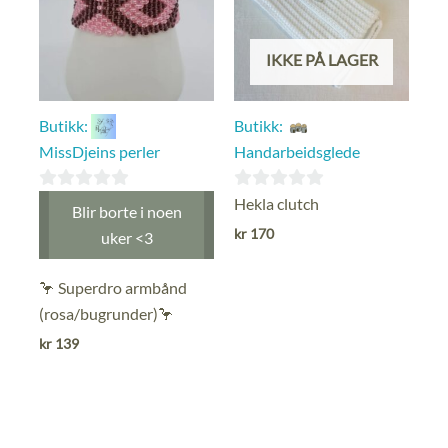
IKKE PÅ LAGER
Butikk:
Butikk:
MissDjeins perler
Handarbeidsglede
0
0
Hekla clutch
Blir borte i noen
ut
ut
kr
170
uker <3
av
av
5
5
🦩 Superdro armbånd
(rosa/bugrunder)🦩
kr
139