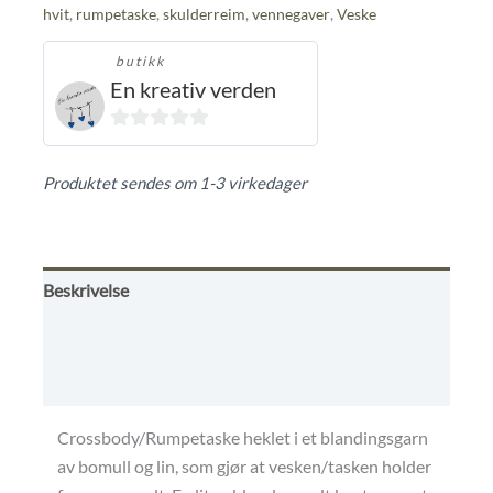
hvit
,
rumpetaske
,
skulderreim
,
vennegaver
,
Veske
butikk
En kreativ verden
0
ut
Produktet sendes om 1-3 virkedager
av
5
Beskrivelse
Omtaler (0)
Kjøpsbetingelser
Crossbody/Rumpetaske heklet i et blandingsgarn
av bomull og lin, som gjør at vesken/tasken holder