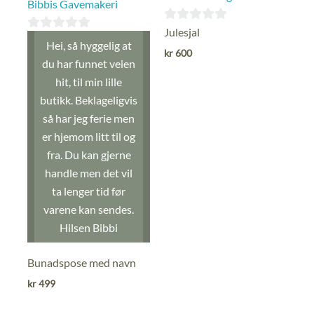
Bibbis Gavemakeri
0
Julesjal
0
Hei, så hyggelig at
ut
kr
600
ut
du har funnet veien
av
av
hit, til min lille
5
5
butikk. Beklageligvis
så har jeg ferie men
er hjemom litt til og
fra. Du kan gjerne
handle men det vil
ta lenger tid før
varene kan sendes.
Hilsen Bibbi
Bunadspose med navn
kr
499