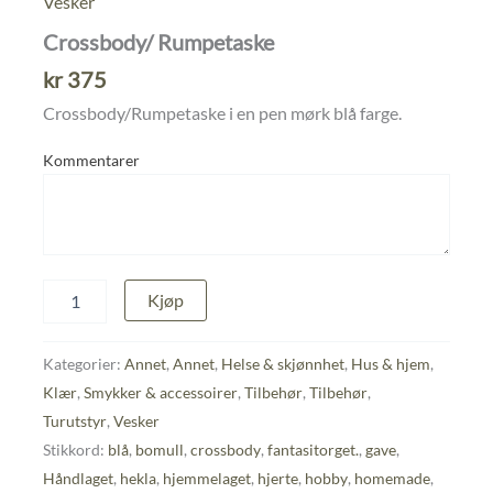
Vesker
Crossbody/ Rumpetaske
kr
375
Crossbody/Rumpetaske i en pen mørk blå farge.
Kommentarer
Crossbody/
Kjøp
Rumpetaske
antall
Kategorier:
Annet
,
Annet
,
Helse & skjønnhet
,
Hus & hjem
,
Klær
,
Smykker & accessoirer
,
Tilbehør
,
Tilbehør
,
Turutstyr
,
Vesker
Stikkord:
blå
,
bomull
,
crossbody
,
fantasitorget.
,
gave
,
Håndlaget
,
hekla
,
hjemmelaget
,
hjerte
,
hobby
,
homemade
,