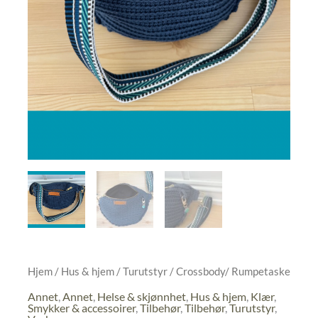
Hjem
/
Hus & hjem
/
Turutstyr
/ Crossbody/ Rumpetaske
Annet
,
Annet
,
Helse & skjønnhet
,
Hus & hjem
,
Klær
,
Smykker & accessoirer
,
Tilbehør
,
Tilbehør
,
Turutstyr
,