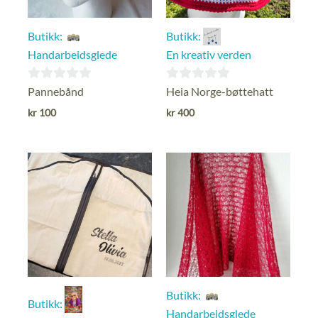
Butikk:
Butikk:
Handarbeidsglede
En kreativ verden
0
0
Pannebånd
Heia Norge-bøttehatt
ut
ut
kr
100
kr
400
av
av
5
5
Butikk:
Butikk:
Handarbeidsglede