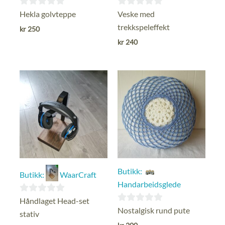
0
0
Hekla golvteppe
Veske med
ut
ut
trekkspeleffekt
kr
250
av
av
kr
240
5
5
Butikk:
Butikk:
WaarCraft
Handarbeidsglede
0
Håndlaget Head-set
0
Nostalgisk rund pute
ut
stativ
ut
av