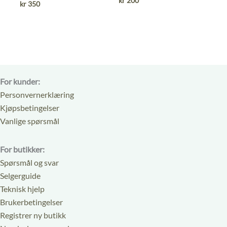
kr
200
kr
350
av
5
5
For kunder:
Personvernerklæring
Kjøpsbetingelser
Vanlige spørsmål
For butikker:
Spørsmål og svar
Selgerguide
Teknisk hjelp
Brukerbetingelser
Registrer ny butikk