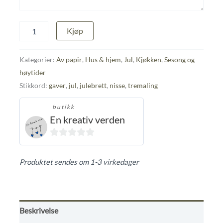
Åttekantet
Kjøp
julebrett
antall
Kategorier:
Av papir
,
Hus & hjem
,
Jul
,
Kjøkken
,
Sesong og
høytider
Stikkord:
gaver
,
jul
,
julebrett
,
nisse
,
tremaling
butikk
En kreativ verden
0
ut
Produktet sendes om 1-3 virkedager
av
5
Beskrivelse