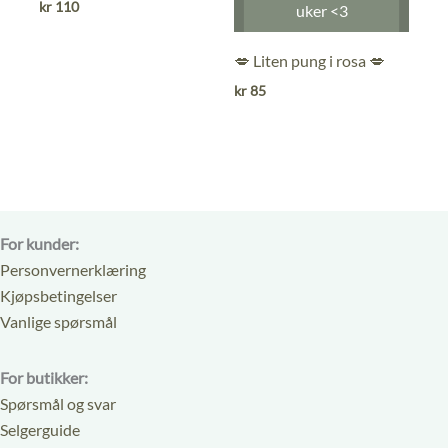
kr
110
uker <3
av
av
5
5
💋 Liten pung i rosa 💋
kr
85
For kunder:
Personvernerklæring
Kjøpsbetingelser
Vanlige spørsmål
For butikker:
Spørsmål og svar
Selgerguide