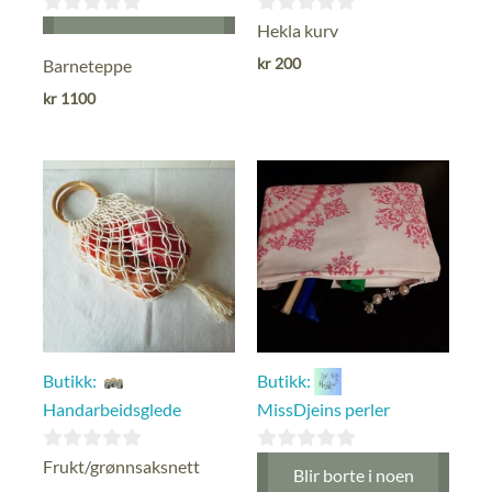
0
0
Hekla kurv
ut
ut
kr
200
Barneteppe
av
av
kr
1100
5
5
Butikk:
Butikk:
Handarbeidsglede
MissDjeins perler
0
0
Frukt/grønnsaksnett
Blir borte i noen
ut
ut