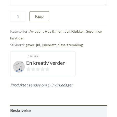
Åttekantet
Kjøp
julebrett
antall
Kategorier:
Av papir
,
Hus & hjem
,
Jul
,
Kjøkken
,
Sesong og
høytider
Stikkord:
gaver
,
jul
,
julebrett
,
nisse
,
tremaling
butikk
En kreativ verden
0
ut
Produktet sendes om 1-3 virkedager
av
5
Beskrivelse