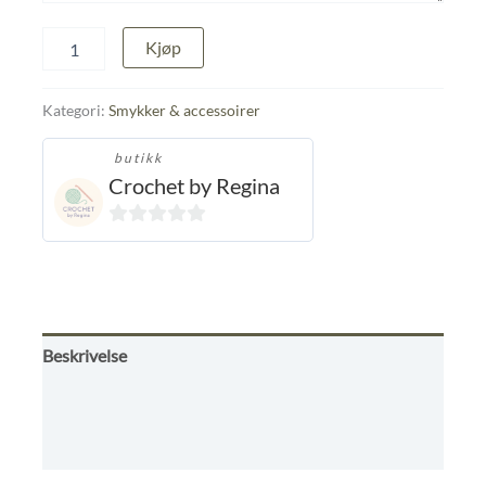
Armbåmbånd
Kjøp
med
skjell
antall
Kategori:
Smykker & accessoirer
butikk
Crochet by Regina
0
ut
av
5
Beskrivelse
Omtaler (0)
Kjøpsbetingelser