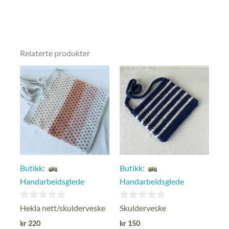
Relaterte produkter
Butikk:
Butikk:
Handarbeidsglede
Handarbeidsglede
0
0
Hekla nett/skulderveske
Skulderveske
ut
ut
kr
220
kr
150