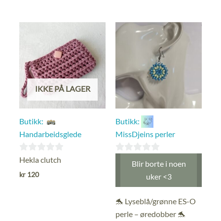
av
av
5
5
IKKE PÅ LAGER
Butikk:
Butikk:
Handarbeidsglede
MissDjeins perler
0
0
Hekla clutch
Blir borte i noen
ut
ut
kr
120
uker <3
av
av
5
5
🐬 Lyseblå/grønne ES-O
perle – øredobber 🐬